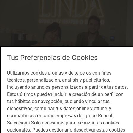
Tus Preferencias de Cookies
Utilizamos cookies propias y de terceros con fines
técnicos, personalización, análisis y publicitarios,
incluyendo anuncios personalizados a partir de tus datos.
Estos últimos pueden incluir la creación de un perfil con
Reportaje gastronómico
tus hábitos de navegación, pudiendo vincular tus
El café de especialidad aterriza en el sur de
dispositivos, combinar tus datos online y offline, y
Madrid
compartirlos con otras empresas del grupo Repsol.
Cafetería 'Linda' (Valdemoro, Madrid)
Selecciona Solo necesarias para rechazar las cookies
opcionales. Puedes gestionar o desactivar estas cookies