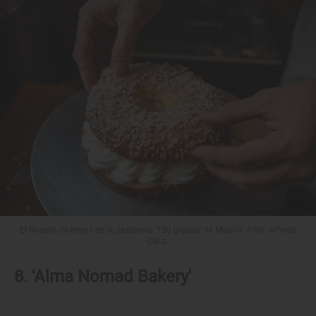
El Roscón de Reyes de la pastelería '130 grados' de Madrid. Foto: Alfredo
Cáliz.
8. 'Alma Nomad Bakery'