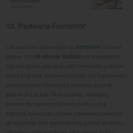
Monroebakes
Getafe, Madrid
10. 'Pastelería Formentor'
Los roscones artesanales de '
Formentor
' son una
delicia. Con
68 años de tradición,
esta pastelería
con dos sedes -uno en la calle Hermosilla y otra en
Santa Engracia- elabora un roscón con ingredientes
selectos como mantequilla francesa, agua de
azahar de Luca de Tena (Sevilla), naranjas y
limones de Francisco Moreno, harina extra
especial, huevos de cáscara y almendra laminada
de Valladolid. Hay para todos los gustos: el clásico
sin relleno o los que llevan nata, crema, trufa y