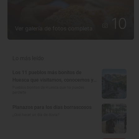
10
Ver galería de fotos completa
Lo más leído
Los 11 pueblos más bonitos de
Huesca que visitamos, conocemos y
amamos
Pueblos bonitos de Huesca que no puedes
perderte
Planazos para los días borrascosos
¿Qué hacer un día de lluvia?