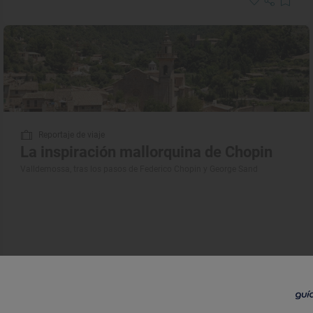
Reportaje de viaje
La inspiración mallorquina de Chopin
Valldemossa, tras los pasos de Federico Chopin y George Sand