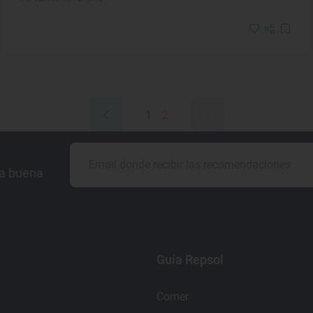
1
2
la buena
Guía Repsol
Comer