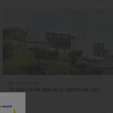
Reportaje de viaje
Un hórreo de lujo en la Quinta de San
Amaro
Rías Baixas