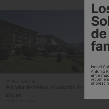
Reportaje de viaje
Parador de Vielha, el corazón de la Val
d’Aran
Paradores de Turismo