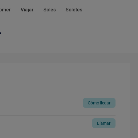
omer
Viajar
Soles
Soletes
L
Cómo llegar
Llamar