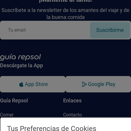
Suscríbete a la newsletter de los amantes del viaje y de
la buena comida
Suscribirme
Descárgate la App
App Store
Google Play
Guía Repsol
Enlaces
Comer
Contacto
Viajar
Sala de prensa
Tus Preferencias de Cookies