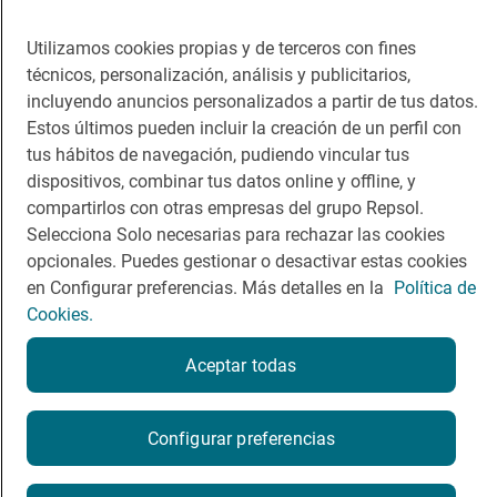
Dormir
Canal de ética
Utilizamos cookies propias y de terceros con fines
técnicos, personalización, análisis y publicitarios,
incluyendo anuncios personalizados a partir de tus datos.
Estos últimos pueden incluir la creación de un perfil con
tus hábitos de navegación, pudiendo vincular tus
Política de privacidad
Política de cookies
Nota legal
dispositivos, combinar tus datos online y offline, y
compartirlos con otras empresas del grupo Repsol.
Condiciones del servicio
Selecciona Solo necesarias para rechazar las cookies
© Repsol S.A. 2000
- 2026
opcionales. Puedes gestionar o desactivar estas cookies
en Configurar preferencias. Más detalles en la
Política de
Cookies.
Aceptar todas
Reserva una mesa
Configurar preferencias
Reservar