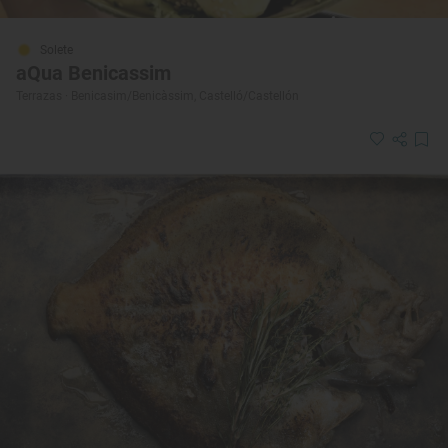
Solete
aQua Benicassim
Terrazas · Benicasim/Benicàssim, Castelló/Castellón