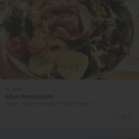
Solete
aQua Benicassim
Terrazas · Benicasim/Benicàssim, Castelló/Castellón