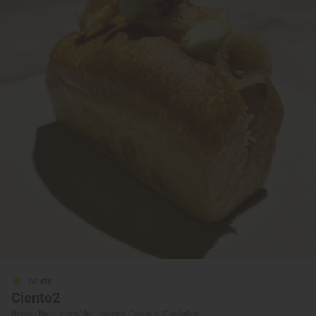
Solete
Ciento2
Bares · Benicasim/Benicàssim, Castelló/Castellón