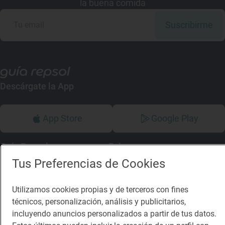
la buena comida
Suscribirme
Descárgate la App
App Store
Google Play
Guía Repsol
Enlaces
Tus Preferencias de Cookies
Comer
Contacto
Viajar
Sala de prensa
Utilizamos cookies propias y de terceros con fines
técnicos, personalización, análisis y publicitarios,
Dormir
Canal de ética
incluyendo anuncios personalizados a partir de tus datos.