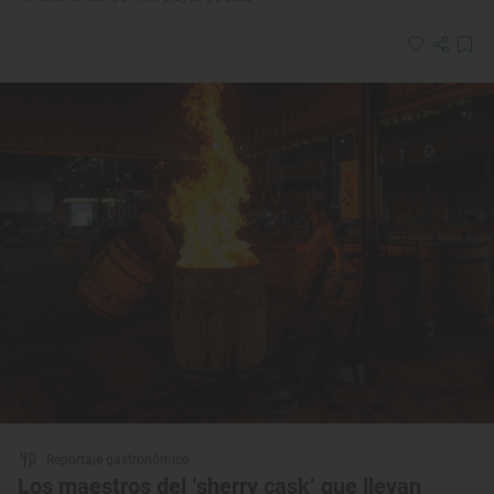
Reportaje gastronómico
Los maestros del ‘sherry cask’ que llevan