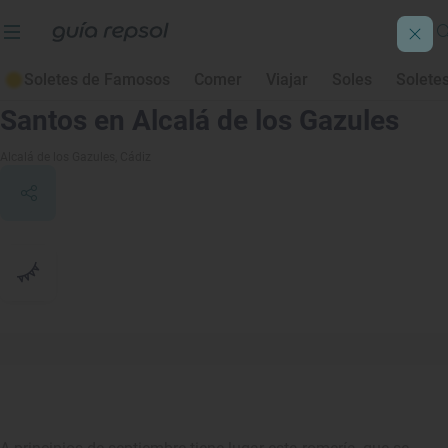
Soletes de Famosos
Comer
Viajar
Soles
Solete
Romería de Nuestra Señora de los
Santos en Alcalá de los Gazules
Alcalá de los Gazules
, Cádiz