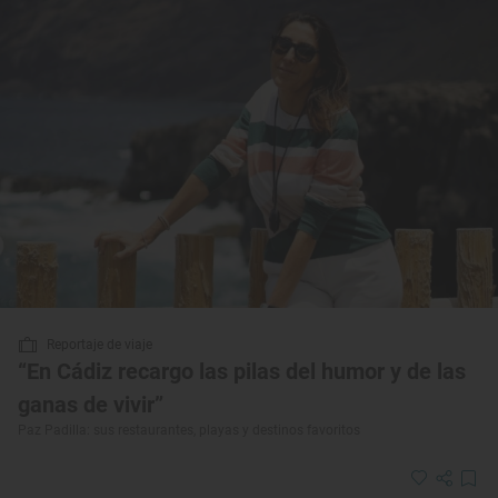
Reportaje de viaje
“En Cádiz recargo las pilas del humor y de las
ganas de vivir”
Paz Padilla: sus restaurantes, playas y destinos favoritos