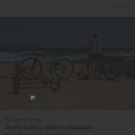
Reportaje de viaje
Suelta la bici y date un chapuzón
10 rutas en bici por ríos, playas y pozas