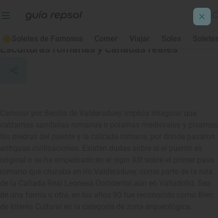
Becilla de Valderaduey
Soletes de Famosos
Comer
Viajar
Soles
Solete
Esculturas romanas y cañadas reales
Caminar por Becilla de Valderaduey implica imaginar que
calzamos sandalias romanas o polainas medievales y pisamos
las piedras del puente y la calzada romana, por donde pasaron
antiguas civilizaciones. Existen dudas sobre si el puente es
original o se ha empedrado en el siglo XIII sobre el primer paso
romano que cruzaba en río Valderaduey, como parte de la ruta
de la Cañada Real Leonesa Occidental aún en Valladolid. Sea
de una forma u otra, en los años 90 fue reconocido como Bien
de Interés Cultural en la categoría de zona arqueológica.