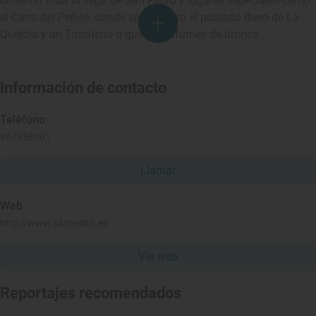
observar toda la vega de San Pedro y lugares especiales como
el Cerro del Peñón, donde se encontró el poblado íbero de La
Quéjola y un Timaterio o quemaperfumes de bronce.
Información de contacto
Teléfono
967358001
Llamar
Web
http://www.sanpedro.es
Ver web
Reportajes recomendados