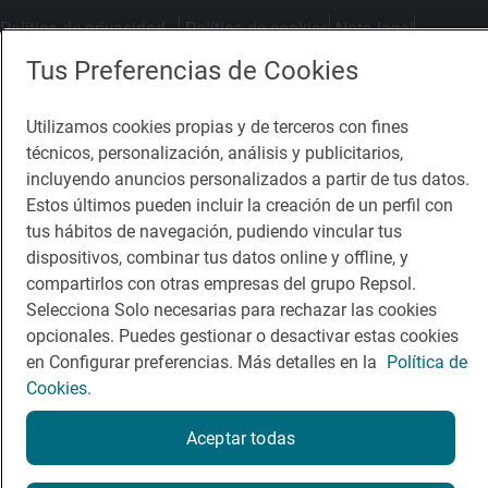
Política de privacidad
Política de cookies
Nota legal
Condiciones del servicio
Tus Preferencias de Cookies
© Repsol S.A. 2000
- 2026
Utilizamos cookies propias y de terceros con fines
técnicos, personalización, análisis y publicitarios,
incluyendo anuncios personalizados a partir de tus datos.
Estos últimos pueden incluir la creación de un perfil con
tus hábitos de navegación, pudiendo vincular tus
dispositivos, combinar tus datos online y offline, y
compartirlos con otras empresas del grupo Repsol.
Selecciona Solo necesarias para rechazar las cookies
opcionales. Puedes gestionar o desactivar estas cookies
en Configurar preferencias. Más detalles en la
Política de
Cookies.
Aceptar todas