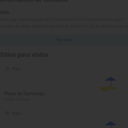
Web
http://sig.magrama.gob.es/93/ClienteWS/Guia-Playas/Default.aspx?
nombre=PLAYAS_WEB&claves=DGC.PLAYAS.PLY_CO_PLAYA&valores=
Ver web
Sitios para visitar
Playa
Playa de Carriciega
Gozón, Asturias
Playa