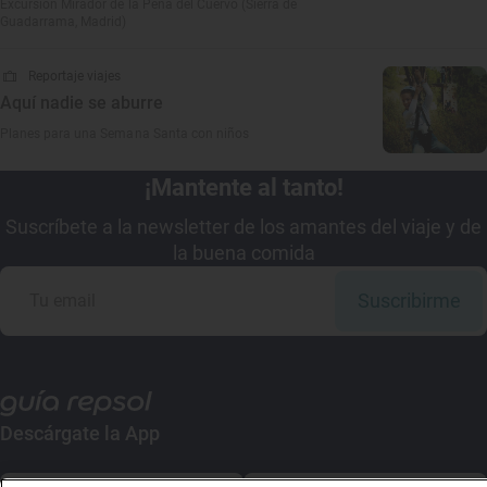
Excursión Mirador de la Peña del Cuervo (Sierra de
Guadarrama, Madrid)
Reportaje viajes
Aquí nadie se aburre
Planes para una Semana Santa con niños
¡Mantente al tanto!
Suscríbete a la newsletter de los amantes del viaje y de
la buena comida
Suscribirme
Descárgate la App