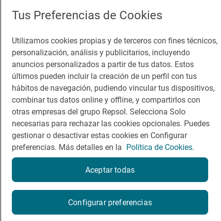
App Store
Google Play
Tus Preferencias de Cookies
Guía Repsol
Enlaces
Utilizamos cookies propias y de terceros con fines técnicos,
personalización, análisis y publicitarios, incluyendo
Comer
Contacto
anuncios personalizados a partir de tus datos. Estos
últimos pueden incluir la creación de un perfil con tus
Viajar
Sala de prensa
hábitos de navegación, pudiendo vincular tus dispositivos,
Dormir
Canal de ética
combinar tus datos online y offline, y compartirlos con
otras empresas del grupo Repsol. Selecciona Solo
necesarias para rechazar las cookies opcionales. Puedes
gestionar o desactivar estas cookies en Configurar
preferencias. Más detalles en la
Política de Cookies.
Política de privacidad
Política de cookies
Nota legal
Aceptar todas
Condiciones del servicio
© Repsol S.A. 2000
- 2026
¿Quieres probarlo?
Configurar preferencias
Por favor, contacta directamente con el restaurante.