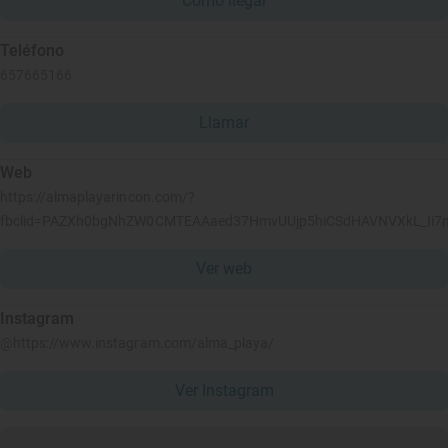
Cómo llegar
Teléfono
657665166
Llamar
Web
https://almaplayarincon.com/?
fbclid=PAZXh0bgNhZW0CMTEAAaed37HmvUUjp5hiCSdHAVNVXkL_Ii7
Ver web
Instagram
@https://www.instagram.com/alma_playa/
Ver Instagram