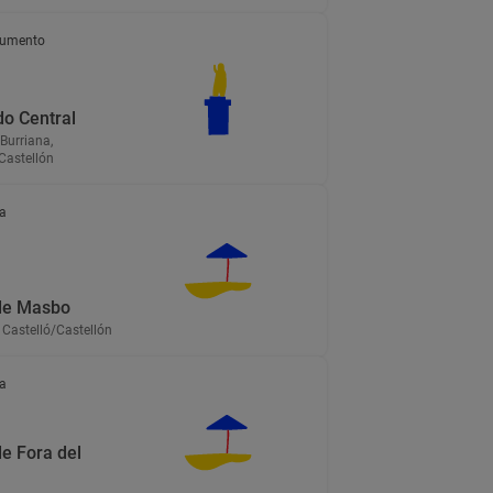
umento
o Central
Burriana,
Castellón
a
de Masbo
Castelló/Castellón
a
de Fora del