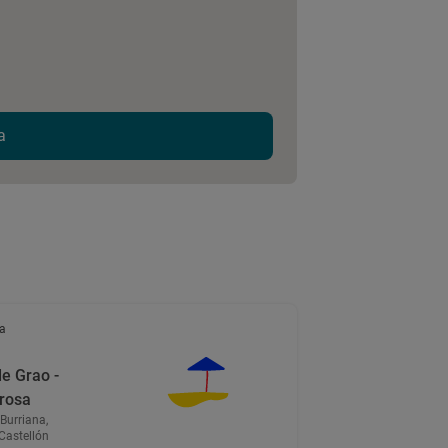
a
a
e Grao -
rosa
Burriana,
Castellón