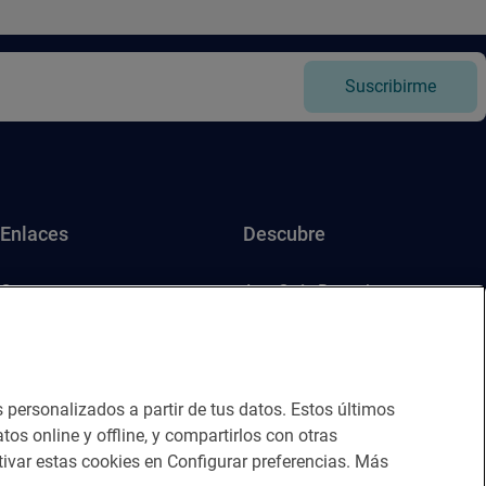
Suscribirme
Enlaces
Descubre
Contacto
App Guía Repsol
Sala de prensa
Mercado Vallehermoso
Canal de ética
s personalizados a partir de tus datos. Estos últimos
tos online y offline, y compartirlos con otras
ivar estas cookies en Configurar preferencias. Más