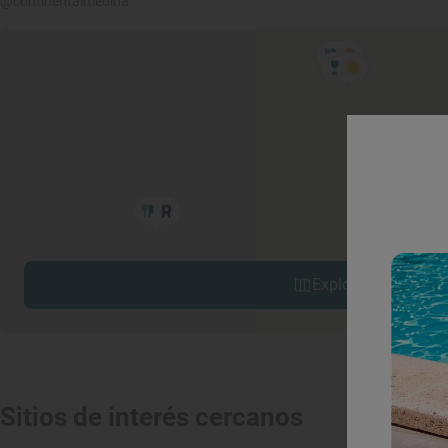
@continentalmedina
Explorar sitios cerc
Sitios de interés cercanos