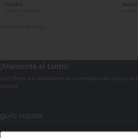
Español
Natura
Valladolid, Valladolid
Cogeces d
Ver más en el mapa
¡Mantente al tanto!
Suscríbete a la newsletter de los amantes del viaje y de 
comida