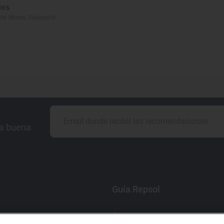
les
el Monte, Valladolid
la buena
Guía Repsol
Comer