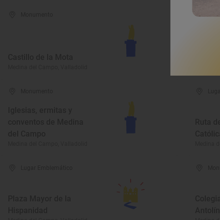
Monumento
Mon
Palaci
Testam
Castillo de la Mota
Isabel 
Medina del Campo, Valladolid
Medina d
Monumento
Luga
Iglesias, ermitas y
conventos de Medina
Ruta de
del Campo
Católic
Medina del Campo, Valladolid
Medina d
Lugar Emblemático
Mon
Plaza Mayor de la
Colegi
Hispanidad
Antolín