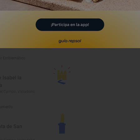
umento
o Real
entario de
la Católica
el Campo, Valladolid
r Emblemático
 Isabel la
a
el Campo, Valladolid
umento
ata de San