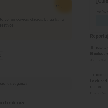
¿Quie
Por favo
to por un servicio clásico. Larga barra
festivos.
Reporta
Reportaj
El calader
€
'Gamba Natur
Reportaje
La ciudad 
ciones veganas
reinas
Ruta por Medi
abeches de caza.