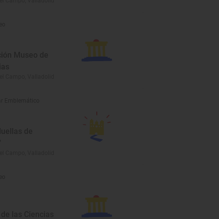
el Campo, Valladolid
eo
ión Museo de
ias
el Campo, Valladolid
r Emblemático
Huellas de
"
el Campo, Valladolid
eo
de las Ciencias