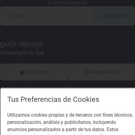
la buena comida
Suscribirme
Descárgate la App
App Store
Google Play
Guía Repsol
Enlaces
Tus Preferencias de Cookies
Comer
Contacto
Viajar
Sala de prensa
Utilizamos cookies propias y de terceros con fines técnicos,
personalización, análisis y publicitarios, incluyendo
Dormir
Canal de ética
anuncios personalizados a partir de tus datos. Estos