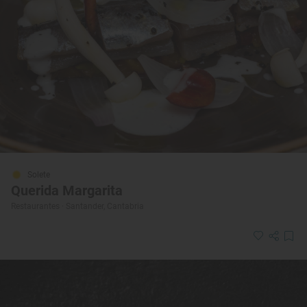
Solete
Querida Margarita
Restaurantes · Santander, Cantabria