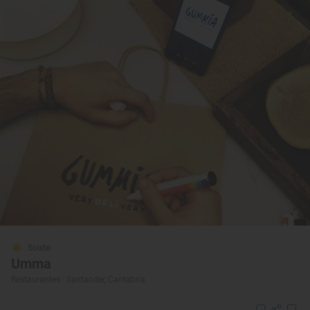
Solete
Umma
Restaurantes · Santander, Cantabria