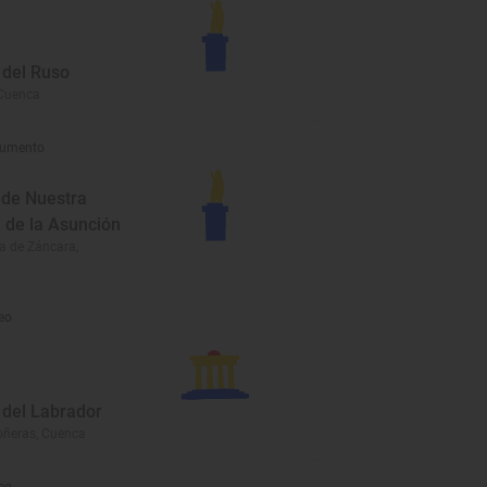
del Ruso
 Cuenca
umento
 de Nuestra
 de la Asunción
a de Záncara,
eo
del Labrador
oñeras, Cuenca