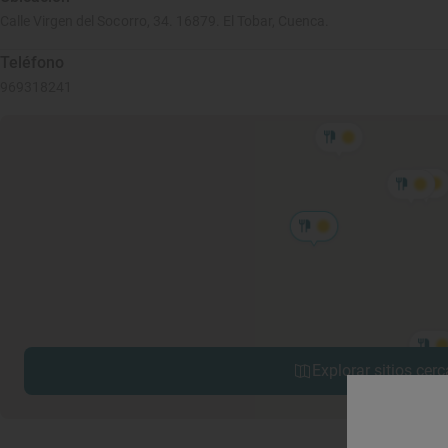
Calle Virgen del Socorro, 34. 16879. El Tobar, Cuenca.
Teléfono
969318241
Explorar sitios cerc