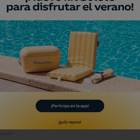
umento
o Episcopal
Cuenca
eo
de Arte Sacro
uenca
umento