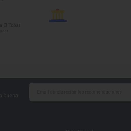
eo
a El Tobar
Cuenca
la buena