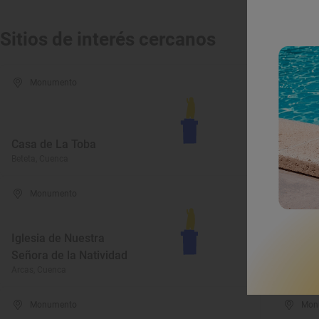
Sitios de interés cercanos
Monumento
Mon
Casa de La Toba
Palaci
Beteta, Cuenca
Cuenca, 
Monumento
Mus
Iglesia de Nuestra
Señora de la Natividad
Museo 
Arcas, Cuenca
Huete, C
Monumento
Mon