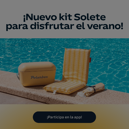
a
umento
osalía de Castro
, Coruña, A
r Emblemático