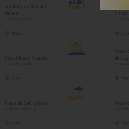
Jardines de Méndez
Cement
Núñez
Amaro
A Coruña, Coruña, A
A Coruña
Museo
Luga
Mercad
Casa Museo Picasso
de Lug
A Coruña, Coruña, A
A Coruña
Playa
Play
Playa de San Amaro
Playa 
A Coruña, Coruña, A
A Coruña
Playa
Play