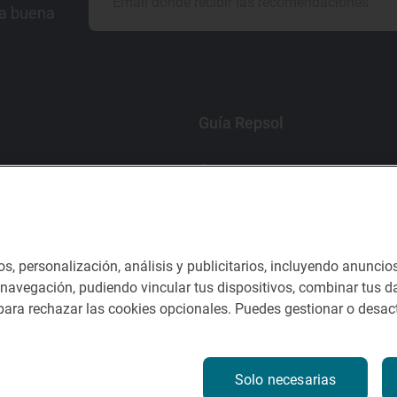
la buena
Guía Repsol
Comer
Viajar
Dormir
os, personalización, análisis y publicitarios, incluyendo anuncio
e navegación, pudiendo vincular tus dispositivos, combinar tus da
ara rechazar las cookies opcionales. Puedes gestionar o desact
nes del servicio
Solo necesarias