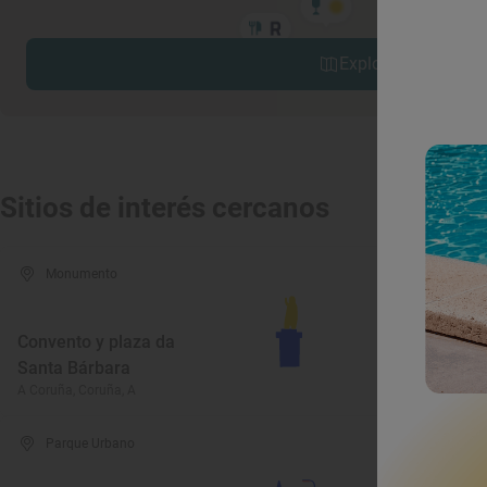
Explorar sitios cerc
Sitios de interés cercanos
Monumento
Mon
Convento y plaza da
Santa Bárbara
Casa R
A Coruña, Coruña, A
A Coruña
Parque Urbano
Luga