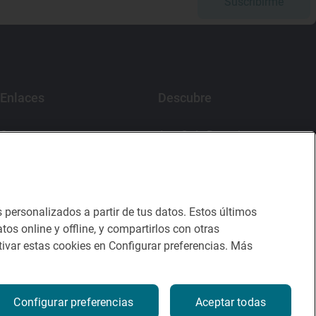
Suscribirme
Enlaces
Descubre
Contacto
App Guía Repsol
Sala de prensa
Mercado Vallehermoso
Canal de ética
s personalizados a partir de tus datos. Estos últimos
tos online y offline, y compartirlos con otras
ivar estas cookies en Configurar preferencias. Más
Configurar preferencias
Aceptar todas