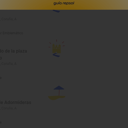
erio San
, Coruña, A
r Emblemático
o de la plaza
o
, Coruña, A
a
de Adormideras
, Coruña, A
a