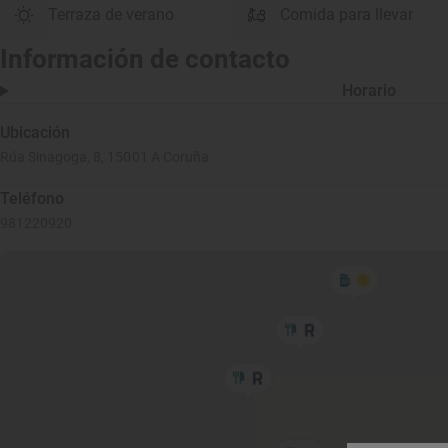
Terraza de verano
Comida para llevar
Información de contacto
Horario
Ubicación
Rúa Sinagoga, 8, 15001 A Coruña
Teléfono
981220920