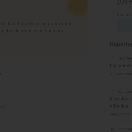
¿Quie
Por favo
 el día a base de cocina tradicional
oquetas de marisco en una carta
Reporta
Reportaj
Los nuevo
Nuevos resta
€
Reportaj
El restaur
atlántica
co.
Restaurante '
Reportaje