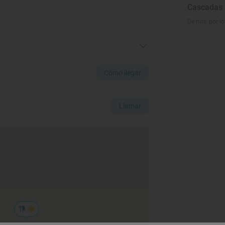
Cascadas 
De ruta por l
Cómo llegar
Llamar