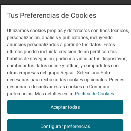
App Store
Google Play
Tus Preferencias de Cookies
Guía Repsol
Enlaces
Utilizamos cookies propias y de terceros con fines técnicos,
Comer
Contacto
personalización, análisis y publicitarios, incluyendo
anuncios personalizados a partir de tus datos. Estos
Viajar
Sala de prensa
últimos pueden incluir la creación de un perfil con tus
hábitos de navegación, pudiendo vincular tus dispositivos,
Dormir
Canal de ética
combinar tus datos online y offline, y compartirlos con
otras empresas del grupo Repsol. Selecciona Solo
necesarias para rechazar las cookies opcionales. Puedes
gestionar o desactivar estas cookies en Configurar
preferencias. Más detalles en la
Política de Cookies.
Política de privacidad
Política de cookies
Nota legal
Condiciones del servicio
Aceptar todas
© Repsol S.A. 2000
- 2026
Configurar preferencias