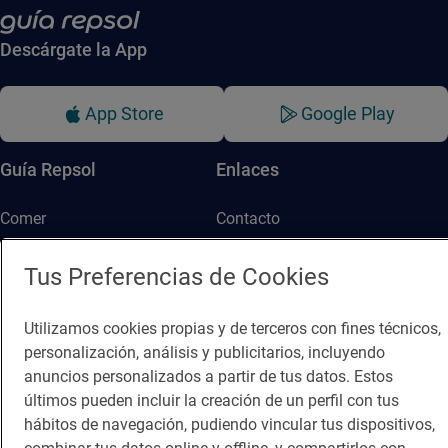
Descárgate la App
App Store
Google Play
Guía Repsol
Enlaces
Comer
Contacto
Viajar
Sala de prensa
Tus Preferencias de Cookies
Dormir
Canal de ética
Utilizamos cookies propias y de terceros con fines técnicos,
personalización, análisis y publicitarios, incluyendo
anuncios personalizados a partir de tus datos. Estos
últimos pueden incluir la creación de un perfil con tus
hábitos de navegación, pudiendo vincular tus dispositivos,
Política de privacidad
Política de cookies
Nota legal