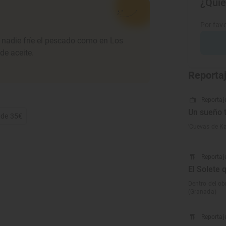
¿Quie
Por favo
e nadie fríe el pescado como en Los
de aceite.
Reporta
Reportaje
Un sueño t
 de 35€
'Cuevas de Ka
Reportaj
El Solete 
Dentro del o
(Granada)
Reportaj