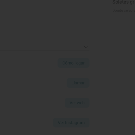
Soletes g
Donde celebr
Cómo llegar
Llamar
Ver web
Ver Instagram