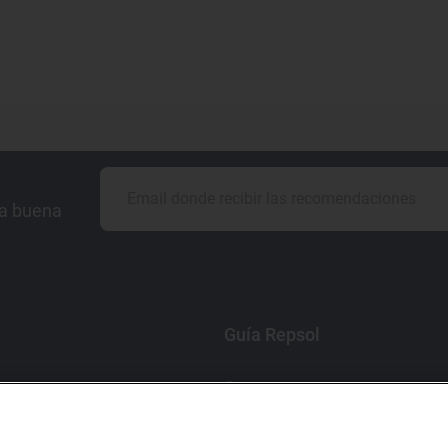
la buena
Guía Repsol
Comer
Viajar