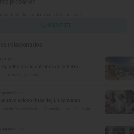
res probarlo?
r, contacta directamente con el restaurante.
958227070
jes relacionados
 viajes
roglodita en las entrañas de la tierra
bila' (Benalúa, Granada)
e gastronómico
que revolucionó (más de) un convento
brador del Monasterio de las Comendadoras de Santiago
e gastronómico