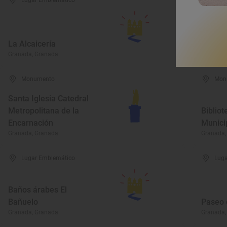
Lugar Emblemático
Luga
La Alcaicería
Calle 
Granada, Granada
Granada,
Monumento
Mon
Santa Iglesia Catedral
Metropolitana de la
Bibliot
Encarnación
Munici
Granada, Granada
Granada,
Lugar Emblemático
Luga
Baños árabes El
Bañuelo
Paseo d
Granada, Granada
Granada,