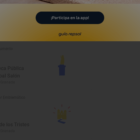
r Emblemático
Mesones
 Granada
umento
eca Pública
pal Salón
 Granada
r Emblemático
e los Tristes
 Granada