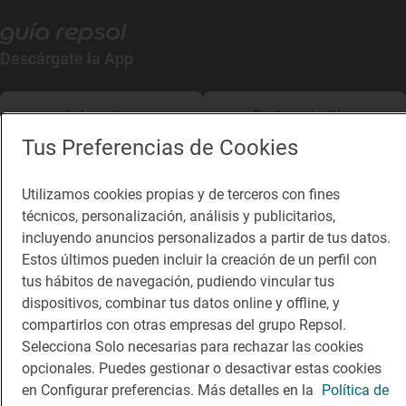
Descárgate la App
App Store
Google Play
Tus Preferencias de Cookies
Guía Repsol
Enlaces
Utilizamos cookies propias y de terceros con fines
Comer
Contacto
técnicos, personalización, análisis y publicitarios,
incluyendo anuncios personalizados a partir de tus datos.
Viajar
Sala de prensa
Estos últimos pueden incluir la creación de un perfil con
Dormir
Canal de ética
tus hábitos de navegación, pudiendo vincular tus
dispositivos, combinar tus datos online y offline, y
compartirlos con otras empresas del grupo Repsol.
Selecciona Solo necesarias para rechazar las cookies
opcionales. Puedes gestionar o desactivar estas cookies
en Configurar preferencias. Más detalles en la
Política de
Política de privacidad
Política de cookies
Nota legal