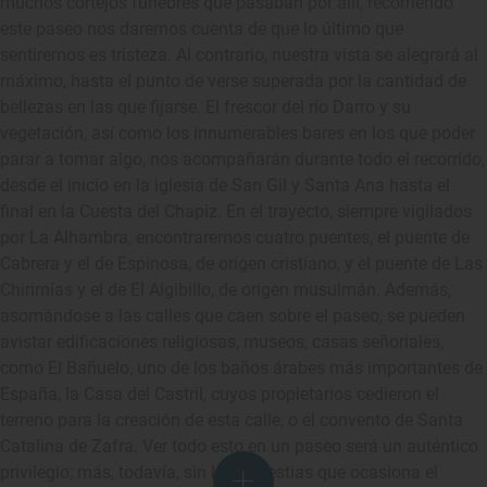
muchos cortejos fúnebres que pasaban por allí, recorriendo
este paseo nos daremos cuenta de que lo último que
sentiremos es tristeza. Al contrario, nuestra vista se alegrará al
máximo, hasta el punto de verse superada por la cantidad de
bellezas en las que fijarse. El frescor del río Darro y su
vegetación, así como los innumerables bares en los que poder
parar a tomar algo, nos acompañarán durante todo el recorrido,
desde el inicio en la iglesia de San Gil y Santa Ana hasta el
final en la Cuesta del Chapiz. En el trayecto, siempre vigilados
por La Alhambra, encontraremos cuatro puentes, el puente de
Cabrera y el de Espinosa, de origen cristiano, y el puente de Las
Chirimías y el de El Algibillo, de origen musulmán. Además,
asomándose a las calles que caen sobre el paseo, se pueden
avistar edificaciones religiosas, museos, casas señoriales,
como El Bañuelo, uno de los baños árabes más importantes de
España, la Casa del Castril, cuyos propietarios cedieron el
terreno para la creación de esta calle, o el convento de Santa
Catalina de Zafra. Ver todo esto en un paseo será un auténtico
privilegio; más, todavía, sin las molestias que ocasiona el