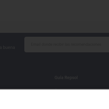
la buena
Guía Repsol
Comer
Viajar
Dormir