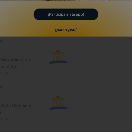
o Episcopal
urcia
eo
Hidráulico Los
 del Río
urcia
eo
de la Ciencia y
a
urcia