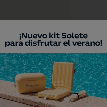
a
umento