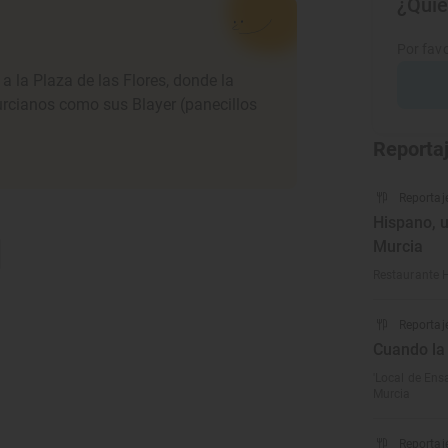
¿Quie
Por favo
a la Plaza de las Flores, donde la
murcianos como sus Blayer (panecillos
Reporta
Reportaj
Hispano, u
Murcia
Restaurante 
Reportaj
Cuando la
'Local de Ens
Murcia
Reportaj