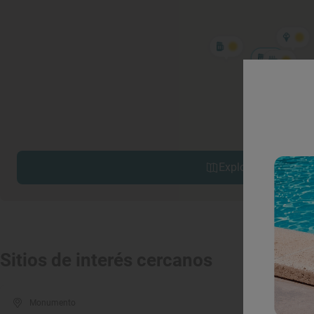
Explorar sitios cerc
Sitios de interés cercanos
Monumento
Mon