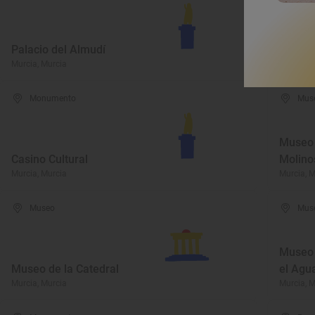
Palacio del Almudí
Palaci
Murcia, Murcia
Murcia, M
Monumento
Mus
Museo 
Casino Cultural
Molinos
Murcia, Murcia
Murcia, M
Museo
Mus
Museo 
Museo de la Catedral
el Agu
Murcia, Murcia
Murcia, M