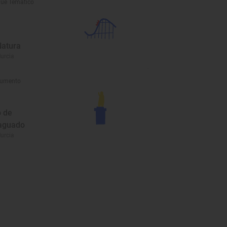
ue Temático
Natura
urcia
umento
o de
aguado
urcia