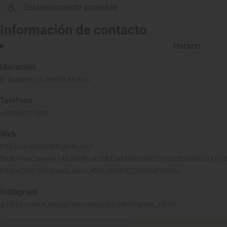
Establecimiento accesible
Información de contacto
Horario
Ubicación
C. Ruipérez, 4, 30005 Murcia
Teléfono
+34968211209
Web
https://pepicodeltiogines.es/?
fbclid=IwY2xjawN14EJleHRuA2FlbQIxMABicmlkETF0c0ZUaWlwS1k1T
R6qorCsrBTafmDkwQ_aem_eOCLdsOD9ZZIA2NsEtA2kw
Instagram
@https://www.instagram.com/pepicodeltiogines_1935/