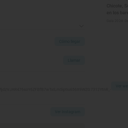
Chicote, S
en los bar
Gala 2024: De
Cómo llegar
Llamar
Ver we
WljdzVJAR476soY6ZFBfB7wTxILm5iptiu656X9WZG7312YtnR_-
Ver Instagram