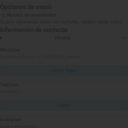
Opciones de menú
Nuestra recomendación
Quesos asturianos, jabalí con castañes, corderu xaldu, callos.
Información de contacto
Horario
Ubicación
Av. Manuel Llaneza, 63, 33208 Gijón, Asturias
Cómo llegar
Teléfono
985386061
Llamar
Instagram
@sidreriabarelchaflan