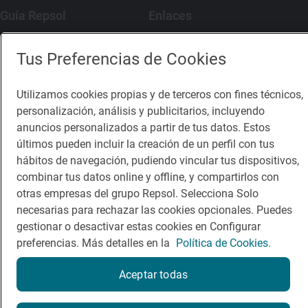
Guía Repsol
Enlaces
Comer
Contacto
Tus Preferencias de Cookies
Viajar
Sala de prensa
Utilizamos cookies propias y de terceros con fines técnicos,
Dormir
Canal de ética
personalización, análisis y publicitarios, incluyendo
anuncios personalizados a partir de tus datos. Estos
últimos pueden incluir la creación de un perfil con tus
hábitos de navegación, pudiendo vincular tus dispositivos,
combinar tus datos online y offline, y compartirlos con
Política de privacidad
Política de cookies
Nota legal
otras empresas del grupo Repsol. Selecciona Solo
Condiciones del servicio
necesarias para rechazar las cookies opcionales. Puedes
© Repsol S.A. 2000
- 2026
gestionar o desactivar estas cookies en Configurar
preferencias. Más detalles en la
Política de Cookies.
Aceptar todas