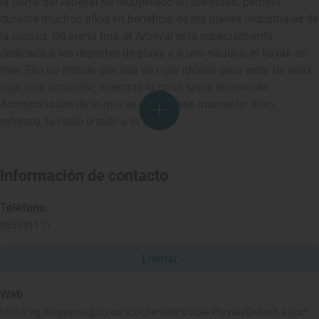
la playa del Arbeyal ha recuperado su identidad, perdida
durante muchos años en beneficio de los planes industriales de
la ciudad. De arena fina, el Arbeyal está especialmente
dedicada a los deportes de playa y a uno náutico, el kayak de
mar. Ello no impide que sea un ugar idóneo para estar de relax
bajo una sombrilla, mientras la brisa sopla levemente.
Acompañados de lo que se elija en ese momento: libro,
refresco, la radio o todo a la vez.
Información de contacto
Teléfono
985181111
Llamar
Web
http://sig.magrama.gob.es/93/ClienteWS/Guia-Playas/Default.aspx?