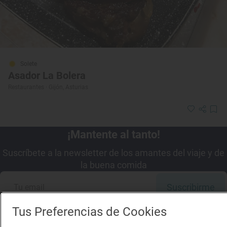
Solete
Asador La Bolera
Restaurantes · Gijón, Asturias
¡Mantente al tanto!
Suscríbete a la newsletter de los amantes del viaje y de
la buena comida
Suscribirme
Tus Preferencias de Cookies