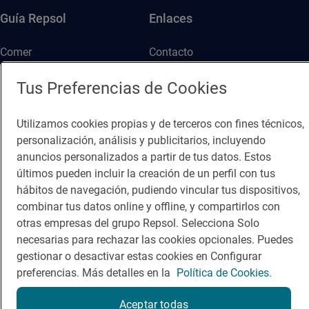
Guía Repsol
Enlaces
Comer
Contacto
Viajar
Sala de prensa
Tus Preferencias de Cookies
Dormir
Canal de ética
Utilizamos cookies propias y de terceros con fines técnicos,
personalización, análisis y publicitarios, incluyendo
anuncios personalizados a partir de tus datos. Estos
últimos pueden incluir la creación de un perfil con tus
hábitos de navegación, pudiendo vincular tus dispositivos,
Política de privacidad
Política de cookies
Nota legal
combinar tus datos online y offline, y compartirlos con
otras empresas del grupo Repsol. Selecciona Solo
Condiciones del servicio
necesarias para rechazar las cookies opcionales. Puedes
© Repsol S.A. 2000
- 2026
gestionar o desactivar estas cookies en Configurar
preferencias. Más detalles en la
Política de Cookies.
Aceptar todas