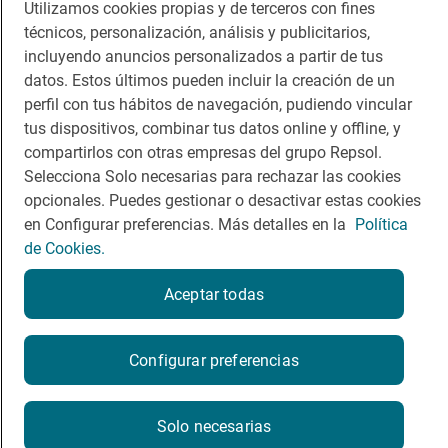
Descárgate la App
Utilizamos cookies propias y de terceros con fines
técnicos, personalización, análisis y publicitarios,
incluyendo anuncios personalizados a partir de tus
App Store
Google Play
datos. Estos últimos pueden incluir la creación de un
perfil con tus hábitos de navegación, pudiendo vincular
Guía Repsol
Enlaces
tus dispositivos, combinar tus datos online y offline, y
compartirlos con otras empresas del grupo Repsol.
Comer
Contacto
Selecciona Solo necesarias para rechazar las cookies
opcionales. Puedes gestionar o desactivar estas cookies
Viajar
Sala de prensa
en Configurar preferencias. Más detalles en la
Política
de Cookies.
Dormir
Canal de ética
Aceptar todas
Configurar preferencias
Política de privacidad
Política de cookies
Nota legal
Condiciones del servicio
Solo necesarias
© Repsol S.A. 2000
- 2026