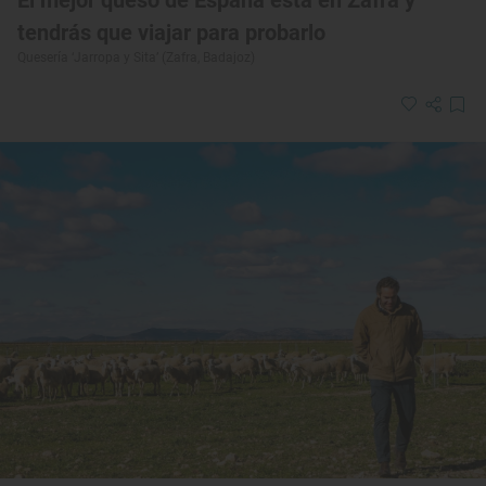
El mejor queso de España está en Zafra y
tendrás que viajar para probarlo
Quesería ‘Jarropa y Sita’ (Zafra, Badajoz)