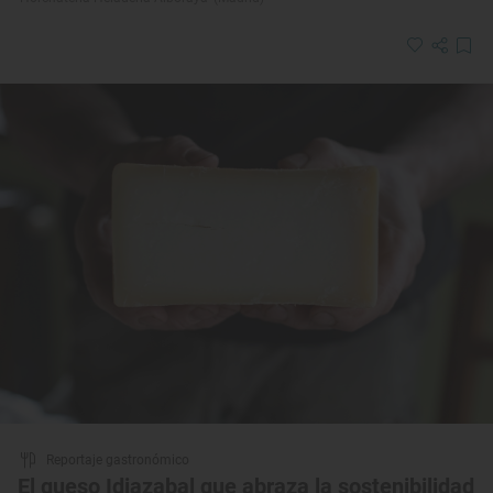
Reportaje gastronómico
El queso Idiazabal que abraza la sostenibilidad