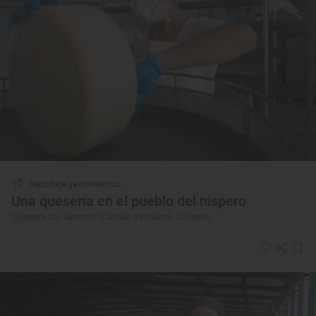
Reportaje gastronómico
Una quesería en el pueblo del níspero
‘Quesería San Antonio’ (Callosa d’en Sarrià, Alicante)