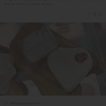
Quesería 'Kerixara' (Otxandio, Bizkaia)
Reportaje gastronómico