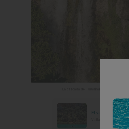
La cascada del Hundimiento es el salto de
El vergel inesper
Visita al Parque Natural