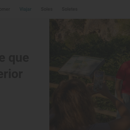
omer
Viajar
Soles
Soletes
e que
erior