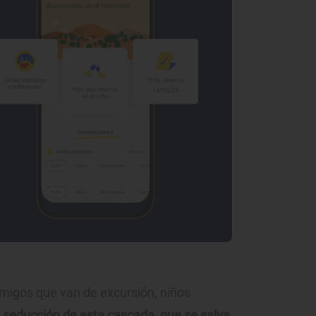
amigos que van de excursión, niños
 seducción de esta cascada, que se salva