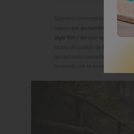
Quienes contemplan el salto de a
saben que
su nombre se debe al 
siglo XVI
y del que tanto se habló
casas del pueblo de
Ruidera
debid
generó esta cascada por la que 
mutando con la erosión del paso 