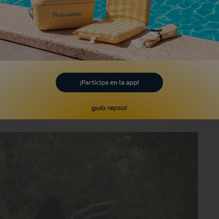
gua que parece brotar de la nada, no
hundimiento que se produjo a mitad del
 en su día porque arrasó con molinos y
o a una crecida del Alto Guadiana y que
desborda
la laguna del Re
y y que ha ido
del tiempo.