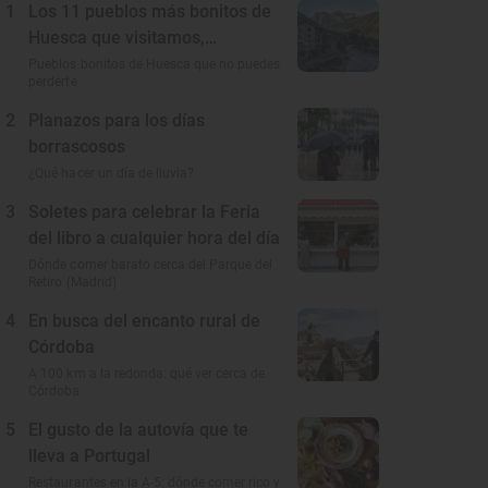
1
Los 11 pueblos más bonitos de
Huesca que visitamos,
conocemos y amamos
Pueblos bonitos de Huesca que no puedes
perderte
2
Planazos para los días
borrascosos
¿Qué hacer un día de lluvia?
3
Soletes para celebrar la Feria
del libro a cualquier hora del día
Dónde comer barato cerca del Parque del
Retiro (Madrid)
4
En busca del encanto rural de
Córdoba
A 100 km a la redonda: qué ver cerca de
Córdoba
5
El gusto de la autovía que te
lleva a Portugal
Restaurantes en la A-5: dónde comer rico y