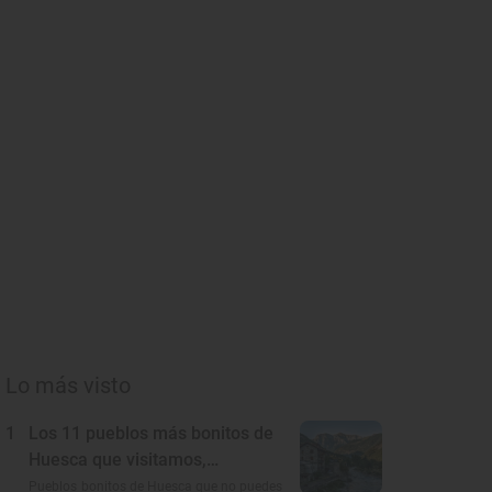
Lo más visto
1
Los 11 pueblos más bonitos de
Huesca que visitamos,
conocemos y amamos
Pueblos bonitos de Huesca que no puedes