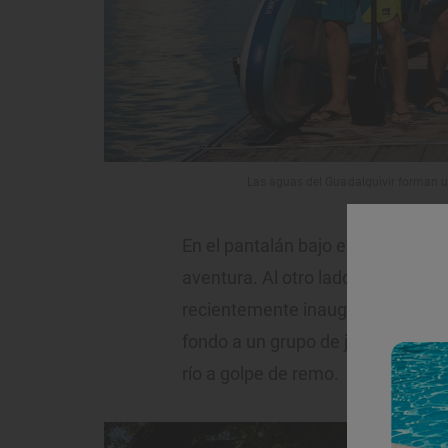
Las aguas del Guadalquivir forman una
En el pantalán bajo el Puente del 
aventura. Al otro lado del puente, e
recientemente inaugurado Parque
fondo a un grupo de jóvenes que, 
río a golpe de remo.