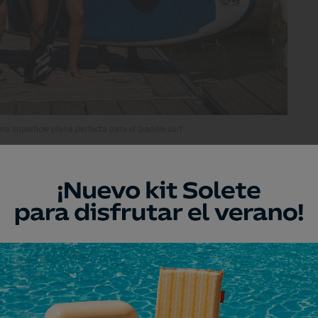
 superficie plana perfecta para el 'paddle surf'.
Cristo de la Expiración comienza la
l perfil de la nueva Torre Sevilla y el
 de Magallanes sirven de lienzo de
tablas en mano, se disponen a recorrer el