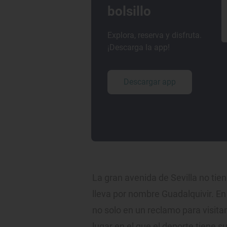
bolsillo
Explora, reserva y disfruta.
¡Descarga la app!
Descargar app
La gran avenida de Sevilla no tie
lleva por nombre Guadalquivir. En 
no solo en un reclamo para visitan
lugar en el que el deporte tiene 