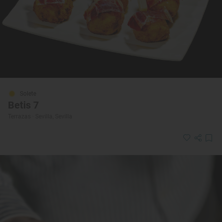
Solete
Betis 7
Terrazas · Sevilla, Sevilla