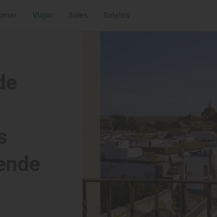
Puebla del Río
Cazalla de la Sie
omer
Viajar
Soles
Soletes
Utrera
Carmona
de
s
uende