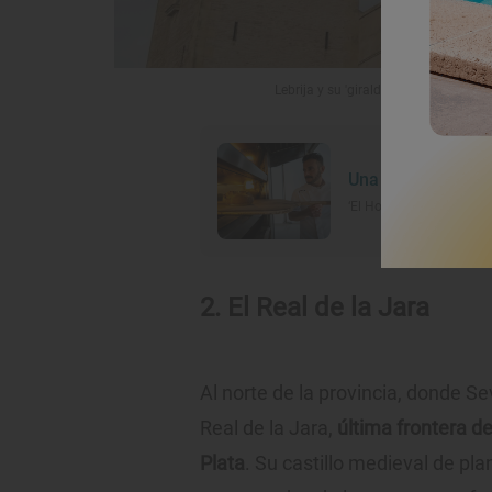
Lebrija y su 'giraldilla' una de las ré
Una mañana con e
‘El Horno de Vélez’ (Lebri
2. El Real de la Jara
Al norte de la provincia, donde Se
Real de la Jara,
última frontera de
Plata
. Su castillo medieval de pl