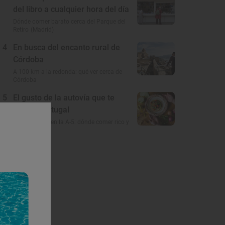
del libro a cualquier hora del día
Dónde comer barato cerca del Parque del
Retiro (Madrid)
4
En busca del encanto rural de
Córdoba
A 100 km a la redonda: qué ver cerca de
Córdoba
5
El gusto de la autovía que te
lleva a Portugal
Restaurantes en la A-5: dónde comer rico y
barato