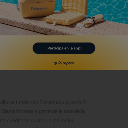
plicas más fieles de la torre sevillana. Foto: iStock
l mejor panadero del mundo
ja, Sevilla)
villa se funde con Extremadura, está El
 Sierra Morena y parte de la ruta de la
anta cuadrada es uno de los mejor