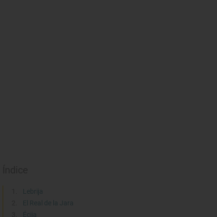
Índice
Lebrija
El Real de la Jara
Écija