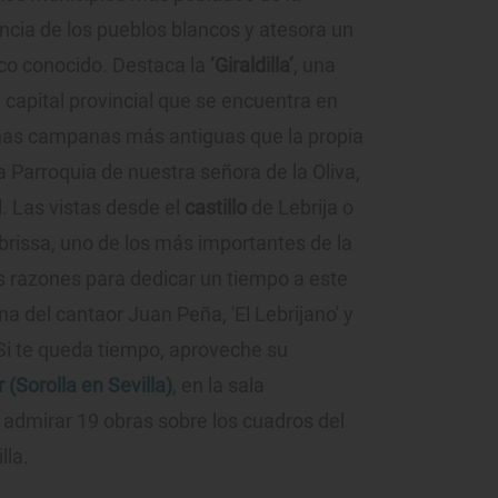
encia de los pueblos blancos y atesora un
co conocido. Destaca la
‘Giraldilla’
, una
 la capital provincial que se encuentra en
unas campanas más antiguas que la propia
a Parroquia de nuestra señora de la Oliva,
l. Las vistas desde el
castillo
de Lebrija o
brissa, uno de los más importantes de la
s razones para dedicar un tiempo a este
a del cantaor Juan Peña, 'El Lebrijano' y
 Si te queda tiempo, aproveche su
(Sorolla en Sevilla)
, en la sala
 admirar 19 obras sobre los cuadros del
lla.