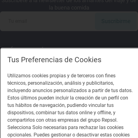
Suscríbete a la newsletter de los amantes del viaje y de
la buena comida
Suscribirme
Descárgate la App
Tus Preferencias de Cookies
Utilizamos cookies propias y de terceros con fines
App Store
Google Play
técnicos, personalización, análisis y publicitarios,
incluyendo anuncios personalizados a partir de tus datos.
Guía Repsol
Enlaces
Estos últimos pueden incluir la creación de un perfil con
tus hábitos de navegación, pudiendo vincular tus
Comer
Contacto
dispositivos, combinar tus datos online y offline, y
compartirlos con otras empresas del grupo Repsol.
Viajar
Sala de prensa
Selecciona Solo necesarias para rechazar las cookies
Dormir
Canal de ética
opcionales. Puedes gestionar o desactivar estas cookies