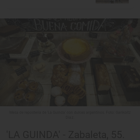
Mesa de repostería de 'La Guinda' con dulces argentinos. Foto: Garikoitz
Díaz.
'LA GUINDA' - Zabaleta, 55.