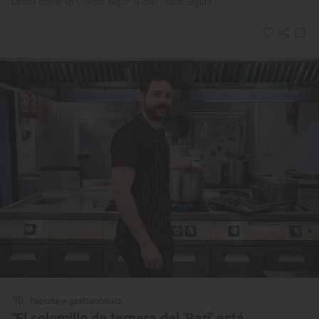
Dónde comer en Cuenca según el chef Jesús Segura
Reportaje gastronómico
"El solomillo de ternera del 'Bari' está