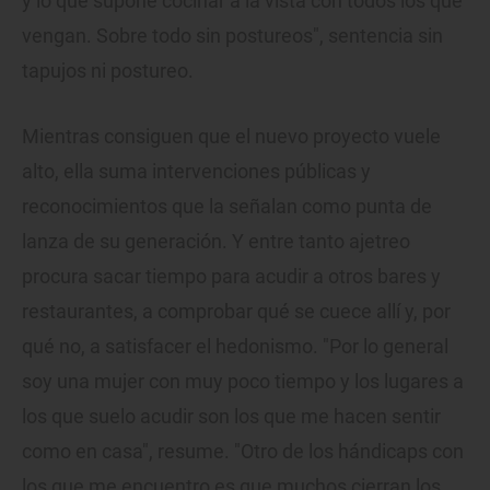
y lo que supone cocinar a la vista con todos los que
vengan. Sobre todo sin postureos", sentencia sin
tapujos ni postureo.
Mientras consiguen que el nuevo proyecto vuele
alto, ella suma intervenciones públicas y
reconocimientos que la señalan como punta de
lanza de su generación. Y entre tanto ajetreo
procura sacar tiempo para acudir a otros bares y
restaurantes, a comprobar qué se cuece allí y, por
qué no, a satisfacer el hedonismo. "Por lo general
soy una mujer con muy poco tiempo y los lugares a
los que suelo acudir son los que me hacen sentir
como en casa", resume. "Otro de los hándicaps con
los que me encuentro es que muchos cierran los