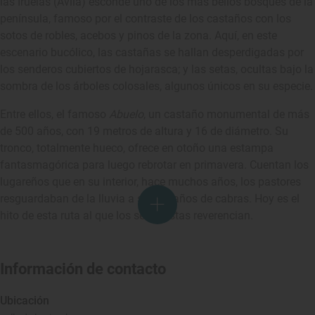
las Iruelas
(Ávila) esconde uno de los más bellos bosques de la
península, famoso por el contraste de los castaños con los
sotos de robles, acebos y pinos de la zona. Aquí, en este
escenario bucólico, las castañas se hallan desperdigadas por
los senderos cubiertos de hojarasca; y las setas, ocultas bajo la
sombra de los árboles colosales, algunos únicos en su especie.
Entre ellos, el famoso
Abuelo
, un castaño monumental de más
de 500 años, con 19 metros de altura y 16 de diámetro. Su
tronco, totalmente hueco, ofrece en otoño una estampa
fantasmagórica para luego rebrotar en primavera. Cuentan los
lugareños que en su interior, hace muchos años, los pastores
resguardaban de la lluvia a sus rebaños de cabras. Hoy es el
hito de esta ruta al que los senderistas reverencian.
Información de contacto
Ubicación