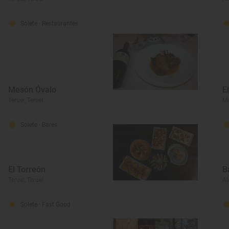
Solete
· Restaurantes
Mesón Óvalo
E
Teruel, Teruel
Mo
Solete
· Bares
El Torreón
B
Teruel, Teruel
Al
Solete
· Fast Good