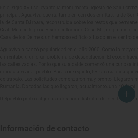
En el siglo XVII se levantó la monumental iglesia de San Lorenzo
principal. Aguaviva cuenta también con dos ermitas: la de San Gr
la de Santa Bárbara, reconstruida sobre los restos que permanec
Civil. Merece la pena visitar la llamada Casa Mir, un palacete co
Casa de los Delmes, un hermoso edificio situado en el centro de
Aguaviva alcanzó popularidad en el año 2000. Como la mayorí
enfrentaba a un gran problema de despoblación. El éxodo hacia
las calles vacías. Por lo que su alcalde comenzó una curiosa ini
mundo a vivir al pueblo. Para conseguirlo, les ofrecía un alquil
de trabajo. Las solicitudes comenzaron muy pronto. Llegaron m
Rumanía. De todas las que llegaron, actualmente, una 40 famili
Delpueblo parten algunas rutas para disfrutar del senderismo o 
Información de contacto