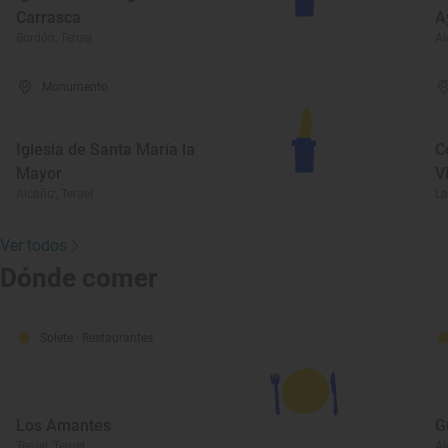
Carrasca
A
Bordón, Teruel
Al
Monumento
Iglesia de Santa María la
C
Mayor
V
Alcañiz, Teruel
La
Ver todos
Dónde comer
Solete
· Restaurantes
Los Amantes
G
Teruel, Teruel
Al