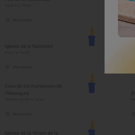
Aguaviva, Teruel
Al
Monumento
E
Iglesia de la Natividad
R
Andorra, Teruel
Mo
Monumento
Casa de los marqueses de
Villasegura
B
Rubielos de Mora, Teruel
Mo
Monumento
Iglesia de la Virgen de la