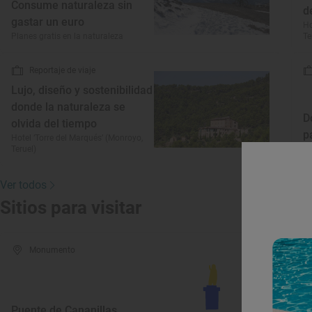
Consume naturaleza sin
d
gastar un euro
Ho
Planes gratis en la naturaleza
Te
Reportaje de viaje
Lujo, diseño y sostenibilidad
donde la naturaleza se
D
olvida del tiempo
p
Hotel ‘Torre del Marqués’ (Monroyo,
Teruel)
Ru
Ver todos
Sitios para visitar
Monumento
C
Puente de Cananillas
C