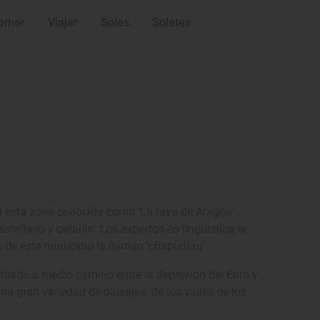
omer
Viajar
Soles
Soletes
en esta zona conocida como ‘La raya de Aragón’
tellano y catalán. Los expertos en lingüística la
s de este municipio la llaman ‘chapurriau’.
ituado a medio camino entre la depresión del Ebro y
a gran variedad de paisajes: de los valles de los