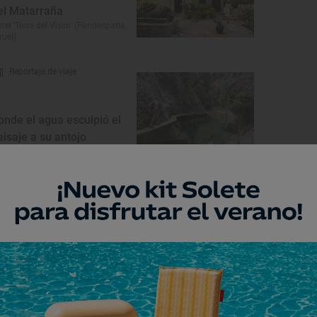
el Matarraña
tel ‘Torre del Visco’ (Fondespatla,
ruel)
Reportaje de viaje
onde el agua esculpió el
aisaje a su antojo
ta por el Parrizal de Beceite (Teruel)
Monumento
astillo de la orden de
alatrava