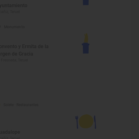
yuntamiento
cañiz, Teruel
Monumento
onvento y Ermita de la
irgen de Gracia
 Fresneda, Teruel
Solete
· Restaurantes
uadalope
cañiz, Teruel