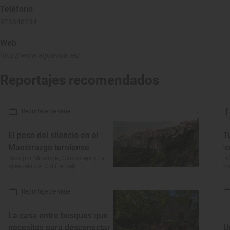
Teléfono
978848234
Web
http://www.aguaviva.es/
Reportajes recomendados
Reportaje de viaje
El poso del silencio en el
T
Maestrazgo turolense
'
Ruta por Mirambel, Cantavieja y La
Dó
Iglesuela del Cid (Teruel)
má
Reportaje de viaje
La casa entre bosques que
necesitas para desconectar
U