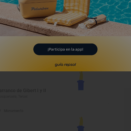
cañiz, Teruel
Monumento
rmitas de Mora de
ubielos
ra de Rubielos, Teruel
Monumento
arranco de Gibert I y II
squeruela, Teruel
Monumento