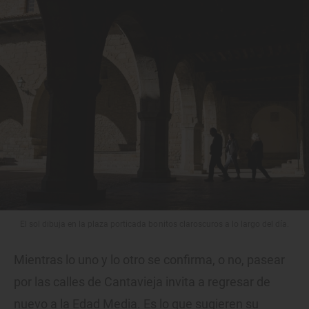
El sol dibuja en la plaza porticada bonitos claroscuros a lo largo del día.
Mientras lo uno y lo otro se confirma, o no, pasear
por las calles de Cantavieja invita a regresar de
nuevo a la Edad Media. Es lo que sugieren su