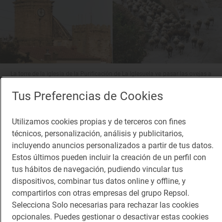
La torre de la iglesia de la Purificación de La Iglesuela ve pasar las ovejas a
diario.
Tus Preferencias de Cookies
En este pueblo solo se conserva una puerta de la
Utilizamos cookies propias y de terceros con fines
antigua muralla de las cinco que tuvo: el portal de
técnicos, personalización, análisis y publicitarios,
San Pablo. Al atravesarla, se accede a un balcón
incluyendo anuncios personalizados a partir de tus datos.
desde donde se ven las huertas de los vecinos
Estos últimos pueden incluir la creación de un perfil con
tus hábitos de navegación, pudiendo vincular tus
separadas por muros construidos con la técnica de
dispositivos, combinar tus datos online y offline, y
piedra seca. Contemplando este bonito ejemplo de
compartirlos con otras empresas del grupo Repsol.
arquitectura popular concluye esta ruta, que invita,
Selecciona Solo necesarias para rechazar las cookies
opcionales. Puedes gestionar o desactivar estas cookies
sobre todo, a disfrutarla al aire libre y sin prisas.
Se