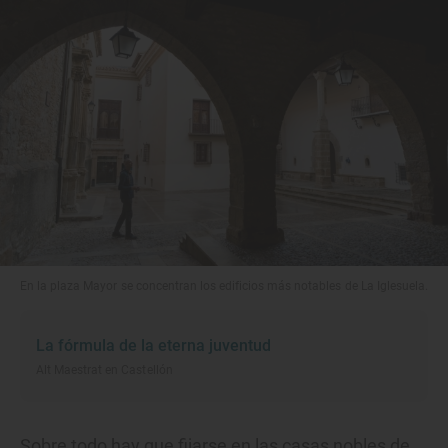
En la plaza Mayor se concentran los edificios más notables de La Iglesuela.
La fórmula de la eterna juventud
Alt Maestrat en Castellón
Sobre todo hay que fijarse en las casas nobles de