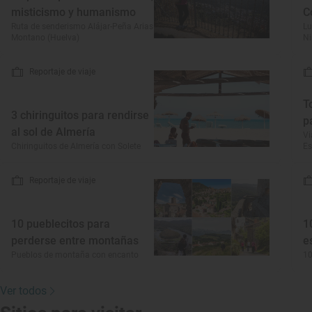
misticismo y humanismo
C
Ruta de senderismo Alájar-Peña Arias
Lu
Montano (Huelva)
Ni
Reportaje de viaje
T
3 chiringuitos para rendirse
p
al sol de Almería
Vi
Chiringuitos de Almería con Solete
E
Reportaje de viaje
10 pueblecitos para
1
perderse entre montañas
e
Pueblos de montaña con encanto
10
Ver todos