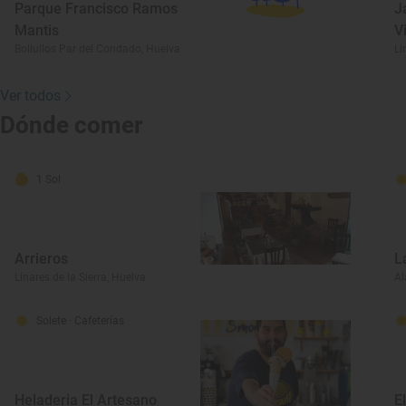
Parque Francisco Ramos
J
Mantis
V
Bollullos Par del Condado, Huelva
Li
Ver todos
Dónde comer
1 Sol
Arrieros
L
Linares de la Sierra, Huelva
Al
Solete
· Cafeterías
Heladeria El Artesano
E