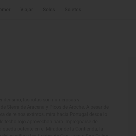
omer
Viajar
Soles
Soletes
senderismo, las rutas son numerosas y
 de Sierra de Aracena y Picos de Aroche. A pesar de
era de reinos extintos, mira hacia Portugal desde lo
s de techo rojo aprovechan para impregnarse del
 queda patente en el Mirador de la Contienda, la