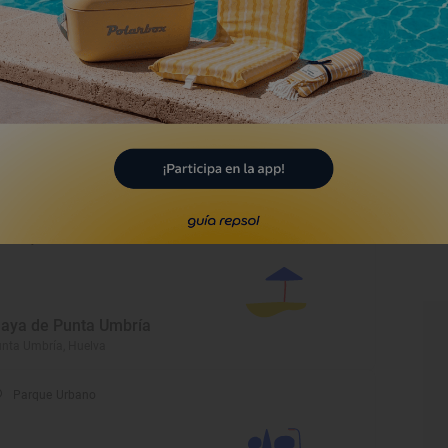
laya de San Bruno
amonte, Huelva
Playa
laya de Nuevo Portil
rtaya, Huelva
Playa
laya de Punta Umbría
nta Umbría, Huelva
Parque Urbano