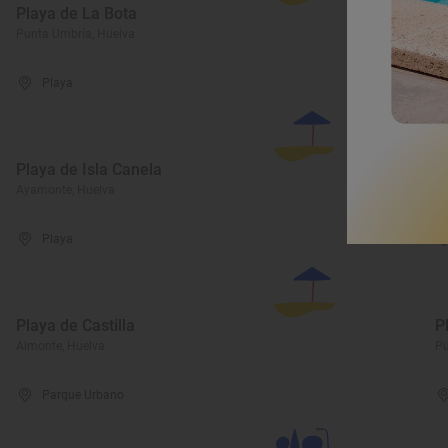
Playa de La Bota
P
Punta Umbría, Huelva
Ay
Playa
Playa de Isla Canela
P
Ayamonte, Huelva
Ca
Playa
Playa de Castilla
P
Almonte, Huelva
Pu
Parque Urbano