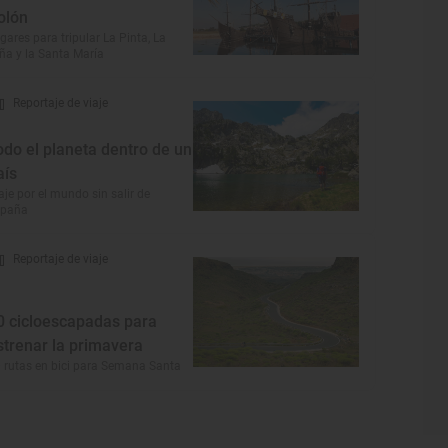
olón
gares para tripular La Pinta, La
ña y la Santa María
Reportaje de viaje
odo el planeta dentro de un
aís
aje por el mundo sin salir de
spaña
Reportaje de viaje
0 cicloescapadas para
strenar la primavera
 rutas en bici para Semana Santa