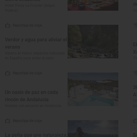
d
Hotel ‘Finca La Fronda’ (Alájar,
Huelva)
Vi
Reportaje de viaje
Verdor y agua para aliviar el
E
verano
X
Verano al fresco: espacios naturales
en España para evitar el calor
‘F
Reportaje de viaje
3
Un oasis de paz en cada
A
rincón de Andalucía
Ch
Hoteles con encanto en Andalucía
Ay
Reportaje de viaje
La peña que une naturaleza,
S