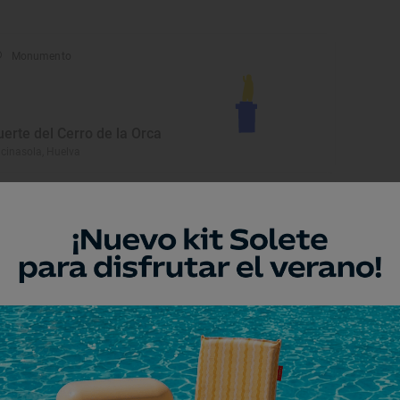
Monumento
uerte del Cerro de la Orca
cinasola, Huelva
Playa
laya de Central
la Cristina, Huelva
Playa