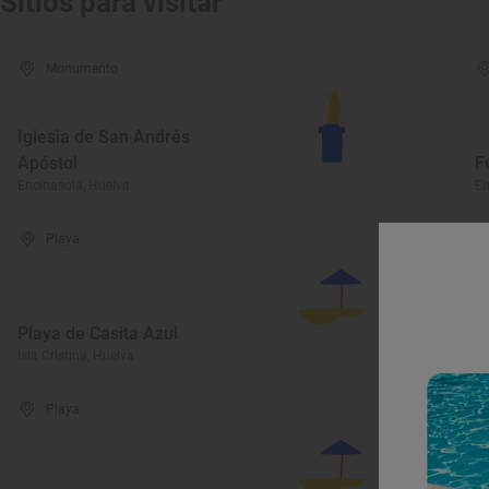
Sitios para visitar
Monumento
Iglesia de San Andrés
Apóstol
F
Encinasola, Huelva
En
Playa
Playa de Casita Azul
P
Isla Cristina, Huelva
Is
Playa