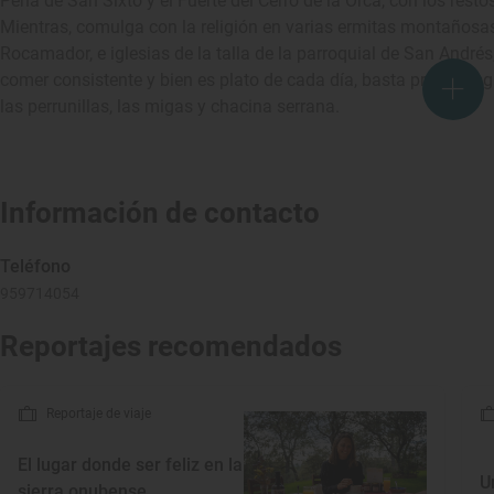
Peña de San Sixto y el Fuerte del Cerro de la Orca, con los restos
Mientras, comulga con la religión en varias ermitas montañosas,
Rocamador, e iglesias de la talla de la parroquial de San André
comer consistente y bien es plato de cada día, basta probar el g
las perrunillas, las migas y chacina serrana.
Información de contacto
Teléfono
959714054
Reportajes recomendados
Reportaje de viaje
El lugar donde ser feliz en la
U
sierra onubense