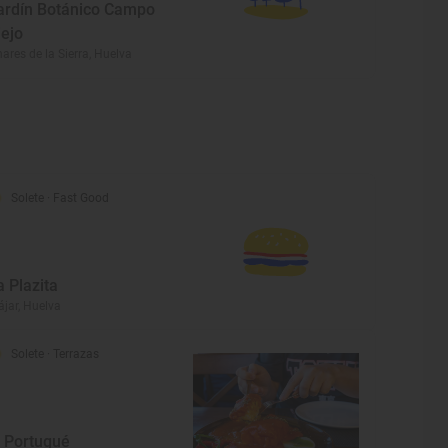
ardín Botánico Campo
iejo
nares de la Sierra, Huelva
Solete
· Fast Good
a Plazita
ájar, Huelva
Solete
· Terrazas
l Portugué