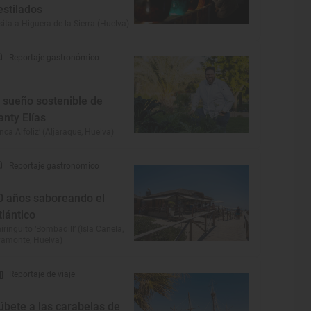
estilados
sita a Higuera de la Sierra (Huelva)
Reportaje gastronómico
l sueño sostenible de
anty Elías
inca Alfoliz’ (Aljaraque, Huelva)
Reportaje gastronómico
0 años saboreando el
tlántico
iringuito ‘Bombadill’ (Isla Canela,
amonte, Huelva)
Reportaje de viaje
úbete a las carabelas de