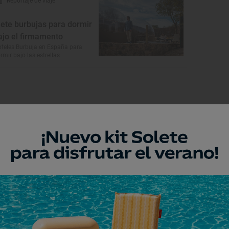
Reportaje de viaje
iete burbujas para dormir
ajo el firmamento
teles Burbuja en España para
rmir bajo las estrellas
Monumento
acimiento arqueológico de
alamoneda
ntanar, Toledo
Museo