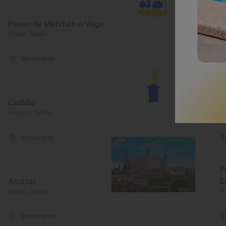
Paseo de Merchán o Vega
A
Toledo, Toledo
Or
Monumento
Castillo
E
Mocejón, Toledo
Lo
Monumento
P
Alcázar
C
Toledo, Toledo
To
Monumento