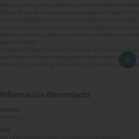
Muy cerca de allí, se encuentra el centro de interpretación de 
historia de una de las joyas que se esconden en la región: el
a él, nos desplazaremos hasta el viejo poblado de este nombre, a
merece la pena para ver este conjunto en el que descubriremos 
estructuras militares, todo un recorrido por la historia de la z
baja Edad Media.
Si tenemos la suerte de estar en Hontanar el primer domingo de s
Buen Camino y seremos testigo de una de las tradiciones más qu
imagen, los lugareños se encaraman unos sobre otros para lev
Información de contacto
Teléfono
925410200
Web
http://www.hontanar.es/index.php/turismo-y-medio-ambiente