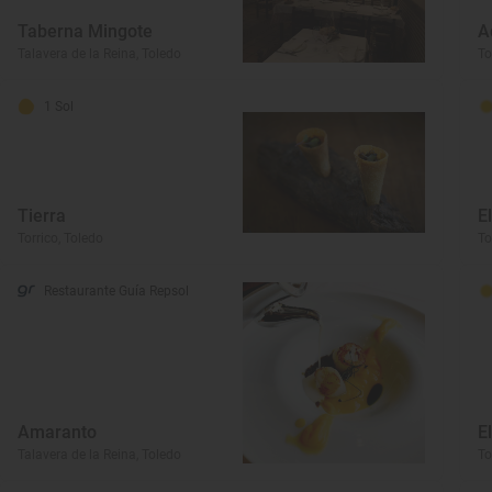
Taberna Mingote
A
Talavera de la Reina, Toledo
To
1 Sol
Tierra
E
Torrico, Toledo
To
Restaurante Guía Repsol
Amaranto
E
Talavera de la Reina, Toledo
To