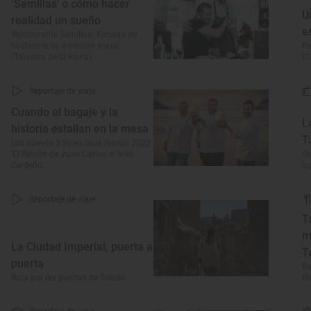
‘Semillas’ o cómo hacer
U
realidad un sueño
e
‘Restaurante Semillas’, Escuela de
hostelería de inserción social
Re
(Talavera de la Reina)
(C
Reportaje de viaje
Cuando el bagaje y la
L
historia estallan en la mesa
T
Los nuevos 3 Soles Guía Repsol 2022:
'El Rincón de Juan Carlos' e 'Iván
Qu
Cerdeño'
lu
Reportaje de viaje
T
m
La Ciudad Imperial, puerta a
T
puerta
Ba
Ruta por las puertas de Toledo
Re