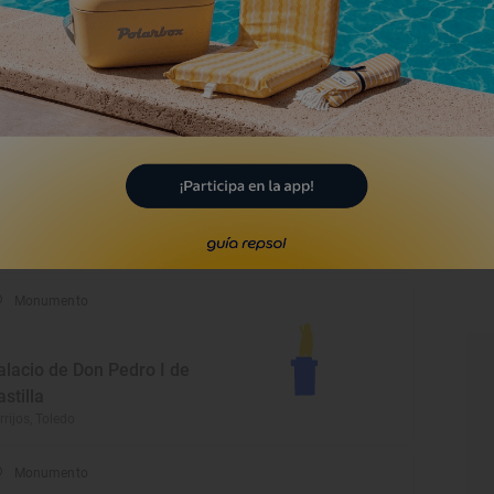
ntiguo Museo de Cerámica
opesa, Toledo
Monumento
rmita de San Blas
s Yébenes, Toledo
Monumento
alacio de Don Pedro I de
astilla
rrijos, Toledo
Monumento