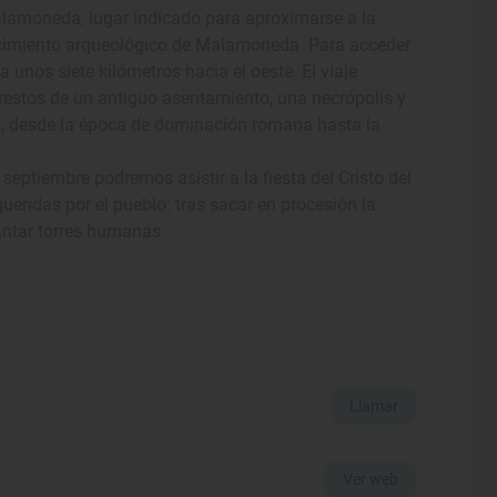
Malamoneda, lugar indicado para aproximarse a la
 yacimiento arqueológico de Malamoneda. Para acceder
 unos siete kilómetros hacia el oeste. El viaje
restos de un antiguo asentamiento, una necrópolis y
ona, desde la época de dominación romana hasta la
eptiembre podremos asistir a la fiesta del Cristo del
eridas por el pueblo: tras sacar en procesión la
antar torres humanas.
Llamar
Ver web