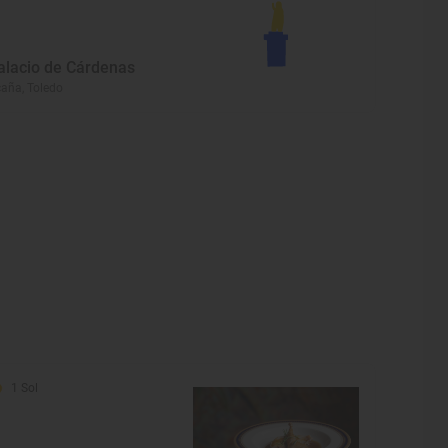
alacio de Cárdenas
aña, Toledo
1 Sol