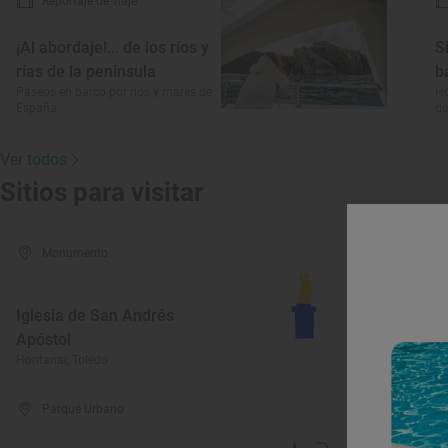
Reportaje de viaje
¡Al abordaje!... de los ríos y
S
rías de la península
b
Paseos en barco por ríos y mares de
Ho
España
do
Ver todos
Sitios para visitar
Monumento
Iglesia de San Andrés
Y
Apóstol
M
Hontanar, Toledo
Ho
Parque Urbano