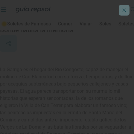
La Garriga
Soletes de Famosos
Comer
Viajar
Soles
Solete
Donde habita la memoria
La Garriga es el hogar del Río Congosto, capaz de manejar el
molino de Can Blancafort con su fuerza, tiempo atrás, y de fluir
por acequias subterráneas bajo pequeños callejones y casas
payesas. El agua parece transportar con su murmullo mil
historias que esperan ser contadas: la de los romanos que
eligieron la Villa de Can Terrer para elaborar un famoso vino;
las penitencias impuestas en la ermita de Santa María del
Camino y cumplidas ante el imponente retablo gótico de los
Vergós de La Doma y las batallas libradas por salvaguardar la