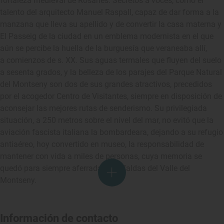
fortaleza medieval de Rosanes. Secretos a voces, como el
talento del arquitecto Manuel Raspall, capaz de dar forma a la
manzana que lleva su apellido y de convertir la casa materna y
El Passeig de la ciudad en un emblema modernista en el que
aún se percibe la huella de la burguesía que veraneaba allí,
a comienzos de s. XX. Sus aguas termales que fluyen del suelo
a sesenta grados, y la belleza de los parajes del Parque Natural
del Montseny son dos de sus grandes atractivos, precedidos
por el acogedor Centro de Visitantes, siempre en disposición de
aconsejar las mejores rutas de senderismo. Su privilegiada
situación, a 250 metros sobre el nivel del mar, no evitó que la
aviación fascista italiana la bombardeara, dejando a su refugio
antiaéreo, hoy convertido en museo, la responsabilidad de
mantener con vida a miles de personas, cuya memoria se
quedó para siempre aferrada a las faldas del Valle del
Montseny.
Información de contacto