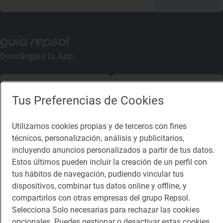
Descárgate la App
App Store
Google Play
Tus Preferencias de Cookies
Guía Repsol
Enlaces
Utilizamos cookies propias y de terceros con fines
técnicos, personalización, análisis y publicitarios,
Comer
Contacto
incluyendo anuncios personalizados a partir de tus datos.
Viajar
Sala de prensa
Estos últimos pueden incluir la creación de un perfil con
tus hábitos de navegación, pudiendo vincular tus
Dormir
Canal de ética
dispositivos, combinar tus datos online y offline, y
compartirlos con otras empresas del grupo Repsol.
Selecciona Solo necesarias para rechazar las cookies
opcionales. Puedes gestionar o desactivar estas cookies