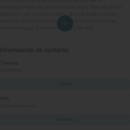
más atractivo de Larva (que probablemente derive
etimológicamente de la construcción árabe 'Mercado de los
miércoles') sea su casco urbano, típico de pueblo serrano,
asentado sobre una suave ladera, con ligeras pendientes,
anchura irregular y viviendas de carácter rural.
Información de contacto
Teléfono
953781500
Llamar
Web
http://www.larva.es
Ver web