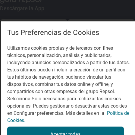
Descárgate la App
App Store
Google Play
Tus Preferencias de Cookies
Guía Repsol
Enlaces
Utilizamos cookies propias y de terceros con fines
técnicos, personalización, análisis y publicitarios,
Comer
Contacto
incluyendo anuncios personalizados a partir de tus datos.
Estos últimos pueden incluir la creación de un perfil con
Viajar
Sala de prensa
tus hábitos de navegación, pudiendo vincular tus
Dormir
Canal de ética
dispositivos, combinar tus datos online y offline, y
compartirlos con otras empresas del grupo Repsol.
Selecciona Solo necesarias para rechazar las cookies
opcionales. Puedes gestionar o desactivar estas cookies
en Configurar preferencias. Más detalles en la
Política de
Cookies.
Política de privacidad
Política de cookies
Nota legal
Condiciones del servicio
Aceptar todas
© Repsol S.A. 2000
- 2026