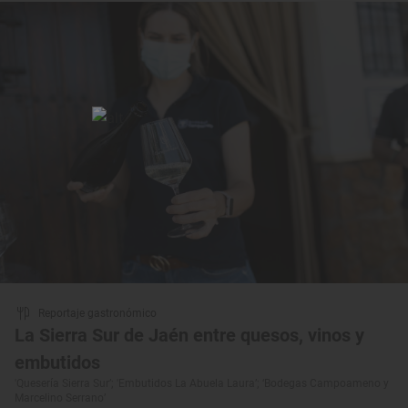
Reportaje gastronómico
La Sierra Sur de Jaén entre quesos, vinos y
embutidos
'Quesería Sierra Sur’; 'Embutidos La Abuela Laura’; ‘Bodegas Campoameno y
Marcelino Serrano’