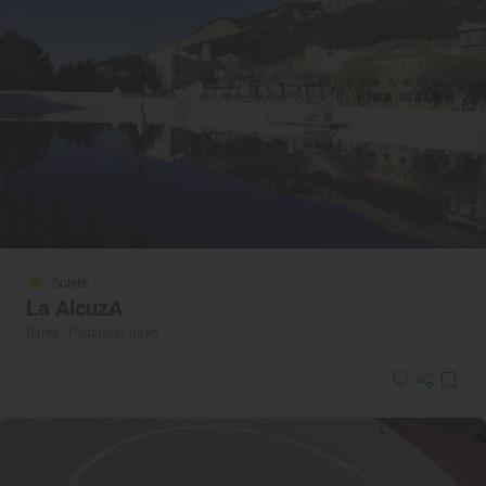
Solete
La AlcuzA
Bares · Pegalajar, Jaén