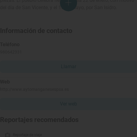
piezas. El pueblo celebra fiestas el día 22 de enero, con motivo
del día de San Vicente, y el 15 de mayo, por San Isidro.
Información de contacto
Teléfono
980642331
Llamar
Web
http://www.aytomanganesespsa.es
Ver web
Reportajes recomendados
Reportaje de viaje