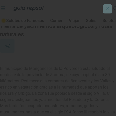
Manganeses de la Polvorosa
Soletes de Famosos
Comer
Viajar
Soles
Solete
Tierra de yacimientos arqueológicos y rutas
naturales
El municipio de Manganeses de la Polvorosa está situado al
nordeste de la provincia de Zamora, de cuya capital dista 80
kilómetros. Pertenece a la comarca de Benavente y los Valles y
es rico en vegetación gracias a la humedad que aportan los
ríos Era y Órbigo. La zona fue poblada desde el siglo VII a. C.,
según atestiguan los yacimientos del Pesadero y la Corona.
Más tarde fue ocupada por astures, romanos, godos y
musulmanes, hasta que en el siglo IX Alfonso III repobló la villa