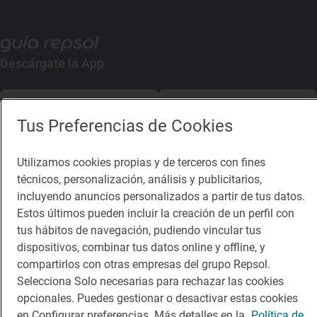
Descárgate la App
App Store
Google Play
Tus Preferencias de Cookies
Guía Repsol
Enlaces
Utilizamos cookies propias y de terceros con fines
técnicos, personalización, análisis y publicitarios,
Comer
Contacto
incluyendo anuncios personalizados a partir de tus datos.
Viajar
Sala de prensa
Estos últimos pueden incluir la creación de un perfil con
tus hábitos de navegación, pudiendo vincular tus
Dormir
Canal de ética
dispositivos, combinar tus datos online y offline, y
compartirlos con otras empresas del grupo Repsol.
Selecciona Solo necesarias para rechazar las cookies
opcionales. Puedes gestionar o desactivar estas cookies
en Configurar preferencias. Más detalles en la
Política de