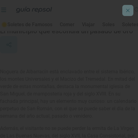
Noguera de Albarracín
Soletes de Famosos
Comer
Viajar
Soles
Solete
El municipio que escondía un pasado de oro
Noguera de Albarracín está enclavado entre el sistema Ibérico,
los montes Universales y el Macizo del Tremedal. En mitad del
verde de estas montañas, destaca la monumental iglesia de
San Miguel, de mampostería roja y del siglo XVIII. En su
fachada principal, hay un elemento muy curioso: un calendario
perpetuo de San Román, con el que se puede saber el día de la
semana del año actual, pasado o venidero.
Además, el visitante no se puede perder la ermita de La Virgen
de Las Buenas Nuevas, del siglo XVII, la Casa Consistorial, por