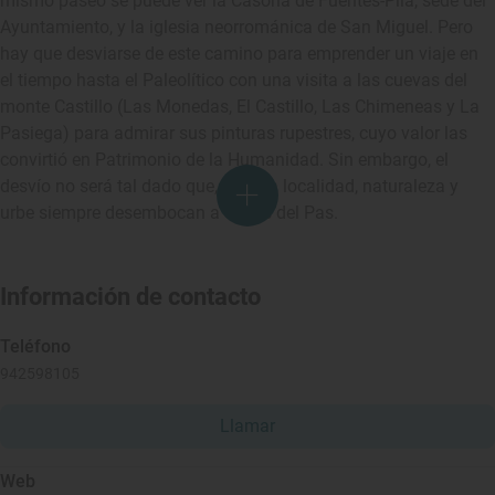
mismo paseo se puede ver la Casona de Fuentes-Pila, sede del
Ayuntamiento, y la iglesia neorrománica de San Miguel. Pero
hay que desviarse de este camino para emprender un viaje en
el tiempo hasta el Paleolítico con una visita a las cuevas del
monte Castillo (Las Monedas, El Castillo, Las Chimeneas y La
Pasiega) para admirar sus pinturas rupestres, cuyo valor las
convirtió en Patrimonio de la Humanidad. Sin embargo, el
desvío no será tal dado que, en esta localidad, naturaleza y
urbe siempre desembocan a orillas del Pas.
Información de contacto
Teléfono
942598105
Llamar
Web