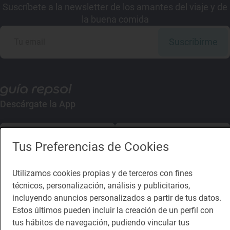
Suscríbete a la newsletter de los amantes del viaje y de
la buena comida
Suscribirme
Descárgate la App
App Store
Google Play
Tus Preferencias de Cookies
Guía Repsol
Enlaces
Utilizamos cookies propias y de terceros con fines
técnicos, personalización, análisis y publicitarios,
Comer
Contacto
incluyendo anuncios personalizados a partir de tus datos.
Viajar
Sala de prensa
Estos últimos pueden incluir la creación de un perfil con
tus hábitos de navegación, pudiendo vincular tus
Dormir
Canal de ética