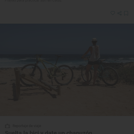
Playas para practicar surf en Cádiz
Reportaje de viaje
Suelta la bici y date un chapuzón