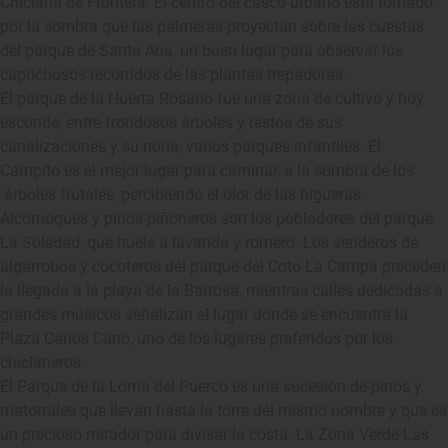
Chiclana de Frontera. El centro del casco urbano está tomado
por la sombra que las palmeras proyectan sobre las cuestas
del parque de Santa Ana, un buen lugar para observar los
caprichosos recorridos de las plantas trepadoras.
El parque de la Huerta Rosario fue una zona de cultivo y hoy
esconde, entre frondosos árboles y restos de sus
canalizaciones y su noria, varios parques infantiles. El
Campito es el mejor lugar para caminar, a la sombra de los
árboles frutales, percibiendo el olor de las higueras.
Alcornoques y pinos piñoneros son los pobladores del parque
La Soledad, que huele a lavanda y romero. Los senderos de
algarrobos y cocoteros del parque del Coto La Campa preceden
la llegada a la playa de la Barrosa, mientras calles dedicadas a
grandes músicos señalizan el lugar donde se encuentra la
Plaza Carlos Cano, uno de los lugares preferidos por los
chiclaneros.
El Parque de la Loma del Puerco es una sucesión de pinos y
matorrales que llevan hasta la torre del mismo nombre y que es
un precioso mirador para divisar la costa. La Zona Verde Las