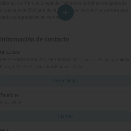
Albinas y el Parque Lineal de Pelagatos terminan de aportarle
al paisaje de Chiclana de la Frontera el verdor y la sombra que
tanto se agradecen en verano.
Información de contacto
Ubicación
DELEGACIÓN MUNICIPAL DE TURISMO Chiclana de la Frontera, Calle la
Plaza, 3, 11130 Chiclana de la Frontera, Cádiz
Cómo llegar
Teléfono
956535969
Llamar
Web