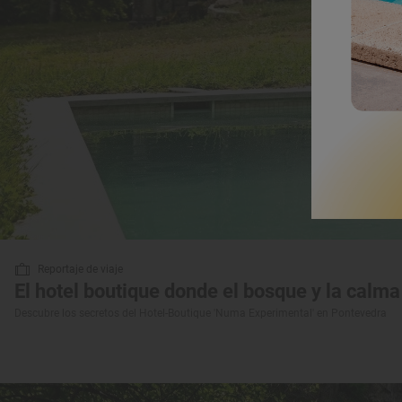
Reportaje de viaje
El hotel boutique donde el bosque y la calm
Descubre los secretos del Hotel-Boutique 'Numa Experimental' en Pontevedra