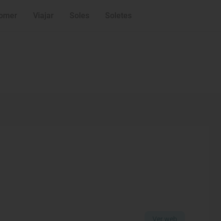
omer
Viajar
Soles
Soletes
Ver web