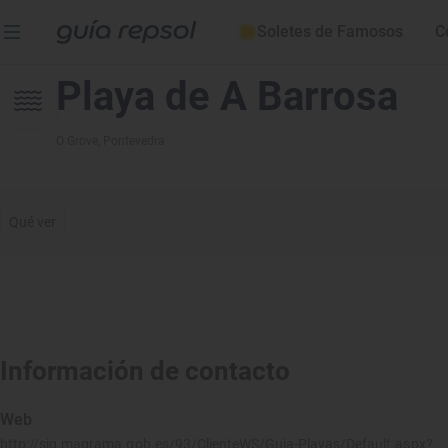
Soletes de Famosos
C
Playa de A Barrosa
O Grove
, Pontevedra
Qué ver
Información de contacto
Web
http://sig.magrama.gob.es/93/ClienteWS/Guia-Playas/Default.aspx?