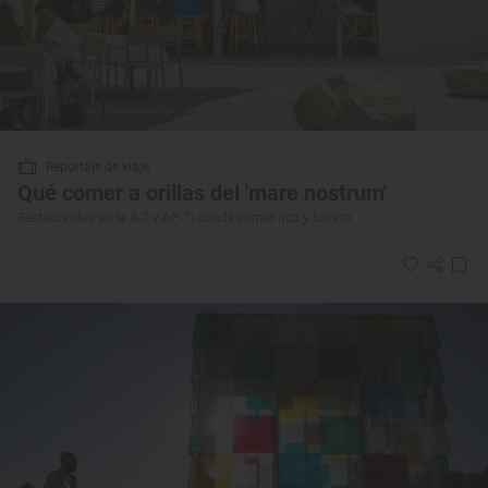
Reportaje de viaje
Qué comer a orillas del 'mare nostrum'
Restaurantes en la A-7 y AP-7: dónde comer rico y barato