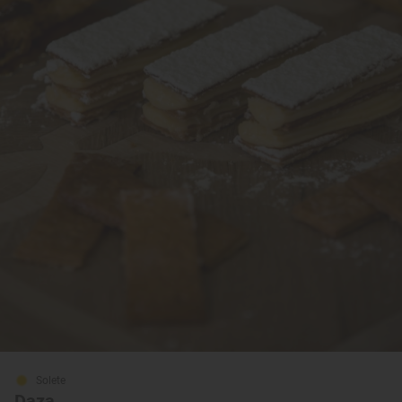
Solete
Daza