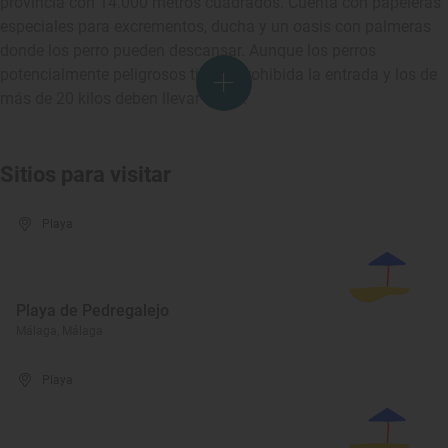
provincia con 14.000 metros cuadrados. Cuenta con papeleras
especiales para excrementos, ducha y un oasis con palmeras
donde los perro pueden descansar. Aunque los perros
potencialmente peligrosos tienen prohibida la entrada y los de
más de 20 kilos deben llevar bozal.
Sitios para visitar
Playa
Playa de Pedregalejo
Málaga, Málaga
Playa