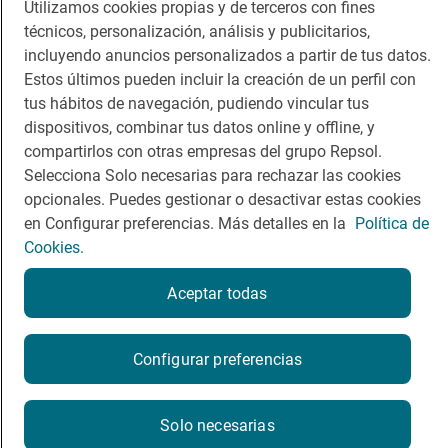
Utilizamos cookies propias y de terceros con fines
Dormir
Canal de ética
técnicos, personalización, análisis y publicitarios,
incluyendo anuncios personalizados a partir de tus datos.
Estos últimos pueden incluir la creación de un perfil con
tus hábitos de navegación, pudiendo vincular tus
dispositivos, combinar tus datos online y offline, y
Política de privacidad
Política de cookies
Nota legal
compartirlos con otras empresas del grupo Repsol.
Condiciones del servicio
Selecciona Solo necesarias para rechazar las cookies
© Repsol S.A. 2000
- 2026
opcionales. Puedes gestionar o desactivar estas cookies
en Configurar preferencias. Más detalles en la
Política de
Cookies.
Aceptar todas
Configurar preferencias
Solo necesarias