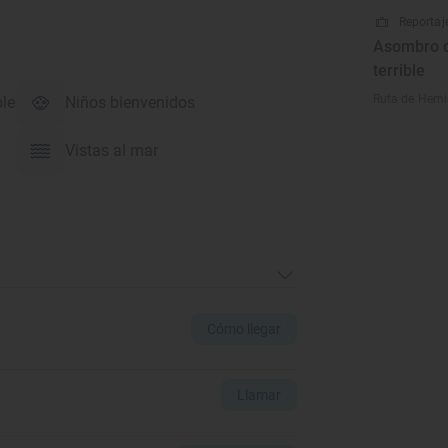
Reportaje
Asombro d
terrible
Ruta de Hemin
ble
Niños bienvenidos
Vistas al mar
Cómo llegar
Llamar