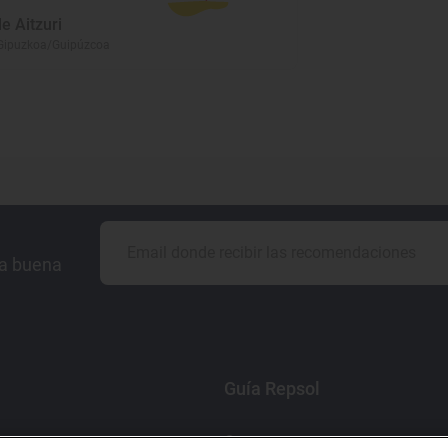
e Aitzuri
Gipuzkoa/Guipúzcoa
la buena
Guía Repsol
Comer