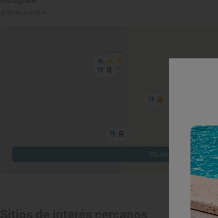
Instagram
@idoia_zumaia
Explorar sitios cerca
Sitios de interés cercanos