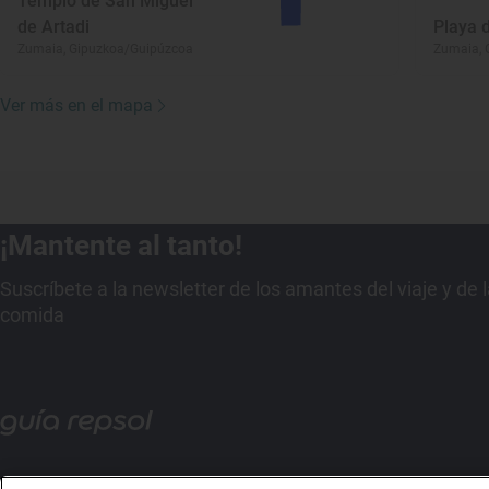
Templo de San Miguel
de Artadi
Playa d
Zumaia, Gipuzkoa/Guipúzcoa
Zumaia, 
Ver más en el mapa
¡Mantente al tanto!
Suscríbete a la newsletter de los amantes del viaje y de 
comida