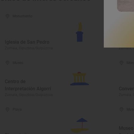
Monumento
Mon
Cofrad
Iglesia de San Pedro
San Te
Zumaia, Gipuzkoa/Guipúzcoa
Zumaia, 
Museo
Mon
Centro de
Interpretación Algorri
Conven
Zumaia, Gipuzkoa/Guipúzcoa
Zumaia, 
Playa
Mus
Museo 