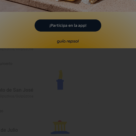
umento
ía de Mareantes
lmo
Gipuzkoa/Guipúzcoa
umento
to de San José
Gipuzkoa/Guipúzcoa
eo
de Julio