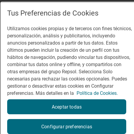
App Store
Google Play
Tus Preferencias de Cookies
Guía Repsol
Enlaces
Utilizamos cookies propias y de terceros con fines técnicos,
personalización, análisis y publicitarios, incluyendo
Comer
Contacto
anuncios personalizados a partir de tus datos. Estos
Viajar
Sala de prensa
últimos pueden incluir la creación de un perfil con tus
hábitos de navegación, pudiendo vincular tus dispositivos,
Dormir
Canal de ética
combinar tus datos online y offline, y compartirlos con
otras empresas del grupo Repsol. Selecciona Solo
necesarias para rechazar las cookies opcionales. Puedes
gestionar o desactivar estas cookies en Configurar
preferencias. Más detalles en la
Política de Cookies.
Política de privacidad
Política de cookies
Nota legal
Condiciones del servicio
Aceptar todas
© Repsol S.A. 2000
- 2026
Reserva una mesa
Configurar preferencias